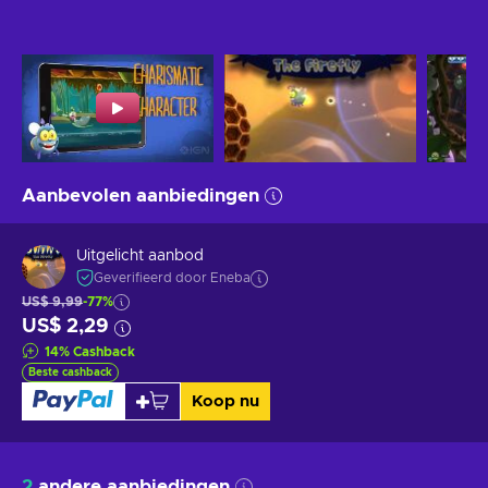
Aanbevolen aanbiedingen
Uitgelicht aanbod
Geverifieerd door Eneba
US$ 9,99
-77%
US$ 2,29
14
%
Cashback
Beste cashback
Koop nu
2
andere aanbiedingen