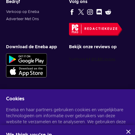
Bedrijf
Volg ons
Verkoop op Eneba
Adverteer Met Ons
REDACTIEKEUZE
Download de Eneba app
Bekijk onze reviews op
Cookies
Krijg gepersonaliseerde gameaanbiedingen
Eneba en haar partners gebruiken cookies en vergelijkbare
Abonneer
technologieën om informatie over gebruikers van deze
website te verzamelen en te analyseren. We gebruiken deze
U kunt zich op elk gewenst moment afmelden. Bezoek de
Privacy
Melding
voor meer informatie.
informatie om de inhoud, advertenties en andere diensten op
de site te verbeteren. Uw persoonlijke gegevens kunnen ook
We think you're in