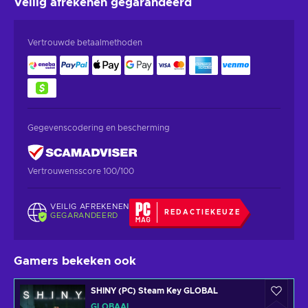
Veilig afrekenen
gegarandeerd
Vertrouwde betaalmethoden
Gegevenscodering en bescherming
Vertrouwensscore 100/100
VEILIG AFREKENEN
REDACTIEKEUZE
GEGARANDEERD
Gamers bekeken ook
SHINY (PC) Steam Key GLOBAL
GLOBAAL