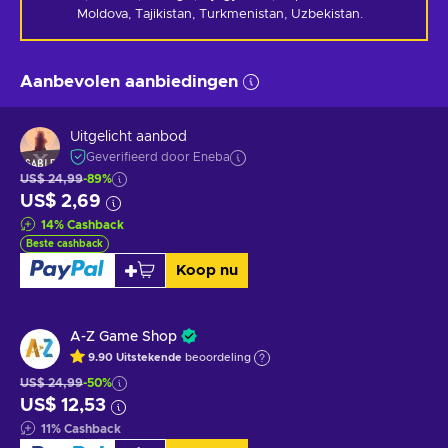
Moldova, Tajikistan, Turkmenistan, Uzbekistan.
Aanbevolen aanbiedingen
Uitgelicht aanbod
Geverifieerd door Eneba
US$ 24,99
-89%
US$ 2,69
14
%
Cashback
Beste cashback
Koop nu
A-Z Game Shop
9.90
Uitstekende
beoordeling
US$ 24,99
-50%
US$ 12,53
11
%
Cashback