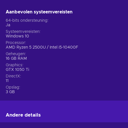
•
Singleplayer
– The game features a solo campaign with
a story;
Aanbevolen systeemvereisten
• Cheap Sable price.
64-bits ondersteuning
Ja
Systeemvereisten
Windows 10
Processor
AMD Ryzen 5 2500U / Intel i5-10400F
Geheugen
16 GB RAM
Graphics
GTX 1050 Ti
DirectX
11
Opslag
3 GB
Andere details