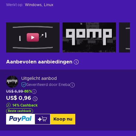
Werkt op
:
Windows
Linux
Aanbevolen aanbiedingen
Uitgelicht aanbod
Geverifieerd door Eneba
US$ 6,99
-86%
US$ 0,96
14
%
Cashback
Beste cashback
Koop nu