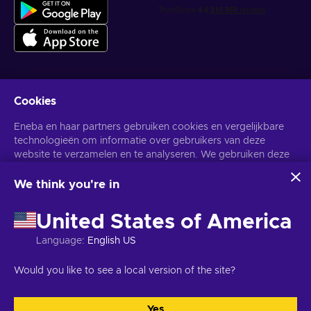
Cookies
Krijg gepersonaliseerde gameaanbiedingen
Eneba en haar partners gebruiken cookies en vergelijkbare
Abonneer
technologieën om informatie over gebruikers van deze
website te verzamelen en te analyseren. We gebruiken deze
U kunt zich op elk gewenst moment afmelden. Bezoek de
Privacy
Melding
voor meer informatie.
informatie om de inhoud, advertenties en andere diensten op
de site te verbeteren. Uw persoonlijke gegevens kunnen ook
We think you're in
worden gebruikt voor het personaliseren van advertenties.
Nederlands
USD
Door op 'Alles accepteren' te klikken, geef je toestemming
United States of America
voor het gebruik van deze technologieën door Eneba en haar
partners. U kunt uw toestemming aanpassen door op
Language
:
English US
'Aanpassen' te klikken.
Voor meer informatie over hoe Google uw gegevens
Copyright © 2026 Eneba. Alle rechten voorbehouden.
JSC "Helis
Would you like to see a local version of the site?
gebruikt, zie
Google Business Veiligheid & Privacy
.
play", Gyneju St. 4-333, Vilnius, Litouwen
Algemene voorwaarden
,
Privacy melding
,
Cookie voorkeuren
.
Yes
Accepteer alles
Aanpassen