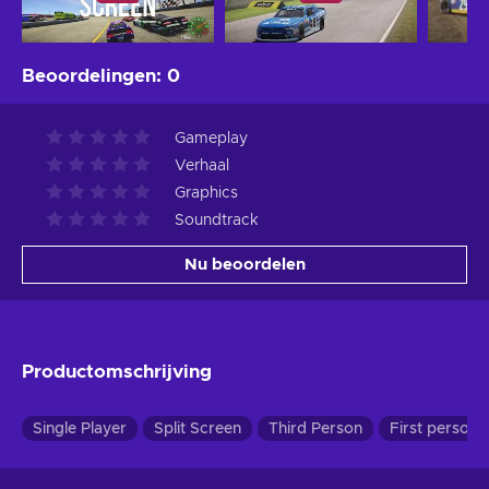
Beoordelingen
:
0
Gameplay
Verhaal
Graphics
Soundtrack
Nu beoordelen
Productomschrijving
Single Player
Split Screen
Third Person
First person