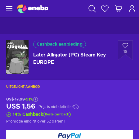
Cashback aanbieding
16
Later Alligator (PC) Steam Key
EUROPE
UITGELICHT AANBOD
US$ 17,99
-91%
US$ 1,56
Prijs is niet definitief
14
%
Cashback
Beste cashback
Promotie eindigt
over 52 dagen
!