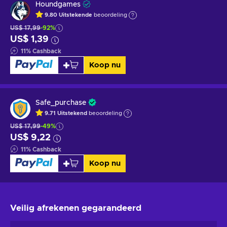
Houndgames
9.80
Uitstekende
beoordeling
US$ 17,99
-92%
US$ 1,39
11
%
Cashback
Koop nu
Safe_purchase
9.71
Uitstekend
beoordeling
US$ 17,99
-49%
US$ 9,22
11
%
Cashback
Koop nu
Veilig afrekenen
gegarandeerd