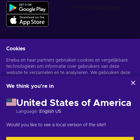
Cookies
Krijg gepersonaliseerde gameaanbiedingen
Eneba en haar partners gebruiken cookies en vergelijkbare
Abonneer
technologieën om informatie over gebruikers van deze
website te verzamelen en te analyseren. We gebruiken deze
U kunt zich op elk gewenst moment afmelden. Bezoek de
Privacy
Melding
voor meer informatie.
informatie om de inhoud, advertenties en andere diensten op
de site te verbeteren. Uw persoonlijke gegevens kunnen ook
We think you're in
worden gebruikt voor het personaliseren van advertenties.
Nederlands
USD
Door op 'Alles accepteren' te klikken, geef je toestemming
United States of America
voor het gebruik van deze technologieën door Eneba en haar
partners. U kunt uw toestemming aanpassen door op
Language
:
English US
'Aanpassen' te klikken.
Voor meer informatie over hoe Google uw gegevens
Copyright © 2026 Eneba. Alle rechten voorbehouden.
JSC "Helis
Would you like to see a local version of the site?
gebruikt, zie
Google Business Veiligheid & Privacy
.
play", Gyneju St. 4-333, Vilnius, Litouwen
Algemene voorwaarden
,
Privacy melding
,
Cookie voorkeuren
.