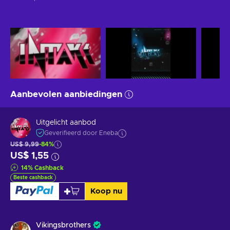
Aanbevolen aanbiedingen
Uitgelicht aanbod
Geverifieerd door Eneba
US$ 9,99
-84%
US$ 1,55
14
%
Cashback
Beste cashback
Koop nu
Vikingsbrothers