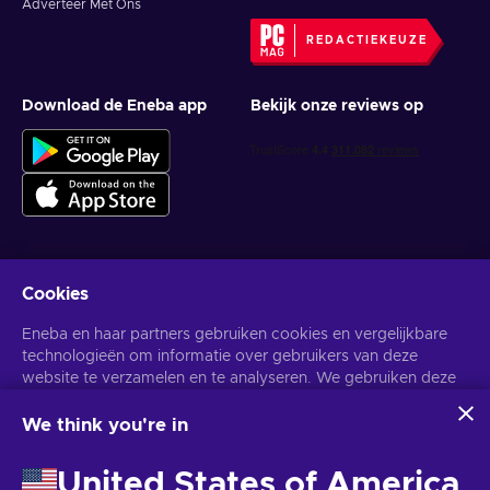
Adverteer Met Ons
REDACTIEKEUZE
Download de Eneba app
Bekijk onze reviews op
Cookies
Krijg gepersonaliseerde gameaanbiedingen
Eneba en haar partners gebruiken cookies en vergelijkbare
Abonneer
technologieën om informatie over gebruikers van deze
website te verzamelen en te analyseren. We gebruiken deze
U kunt zich op elk gewenst moment afmelden. Bezoek de
Privacy
Melding
voor meer informatie.
informatie om de inhoud, advertenties en andere diensten op
de site te verbeteren. Uw persoonlijke gegevens kunnen ook
We think you're in
worden gebruikt voor het personaliseren van advertenties.
Nederlands
USD
Door op 'Alles accepteren' te klikken, geef je toestemming
United States of America
voor het gebruik van deze technologieën door Eneba en haar