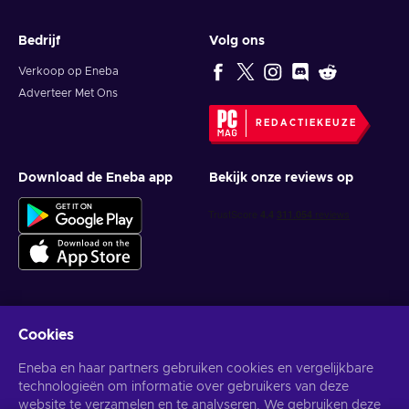
Bedrijf
Volg ons
Verkoop op Eneba
Adverteer Met Ons
REDACTIEKEUZE
Download de Eneba app
Bekijk onze reviews op
Cookies
Krijg gepersonaliseerde gameaanbiedingen
Eneba en haar partners gebruiken cookies en vergelijkbare
Abonneer
technologieën om informatie over gebruikers van deze
website te verzamelen en te analyseren. We gebruiken deze
U kunt zich op elk gewenst moment afmelden. Bezoek de
Privacy