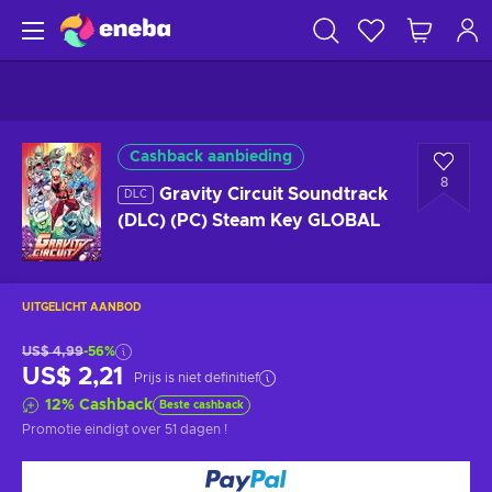
Cashback aanbieding
8
Gravity Circuit Soundtrack
DLC
(DLC) (PC) Steam Key GLOBAL
UITGELICHT AANBOD
US$ 4,99
-56%
US$ 2,21
Prijs is niet definitief
12
%
Cashback
Beste cashback
Promotie eindigt
over 51 dagen
!