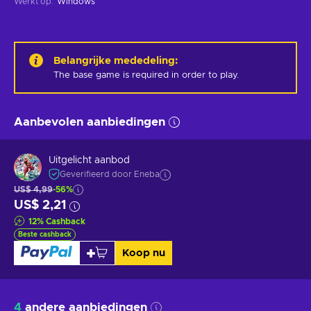
Werkt op
:
Windows
Belangrijke mededeling
:
The base game is required in order to play.
Aanbevolen aanbiedingen
Uitgelicht aanbod
Geverifieerd door Eneba
US$ 4,99
-56%
US$ 2,21
12
%
Cashback
Beste cashback
Koop nu
4
andere aanbiedingen