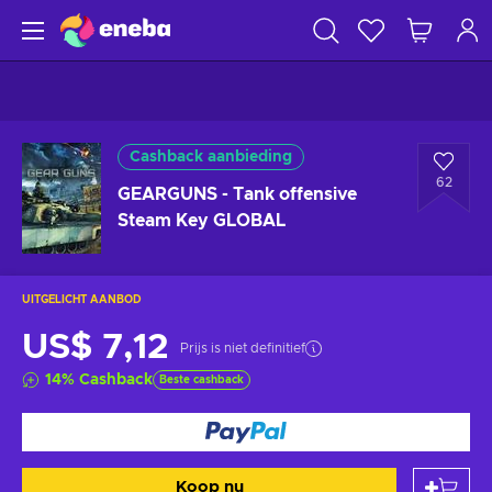
Cashback aanbieding
62
GEARGUNS - Tank offensive
Steam Key GLOBAL
UITGELICHT AANBOD
US$ 7,12
Prijs is niet definitief
14
%
Cashback
Beste cashback
Koop nu