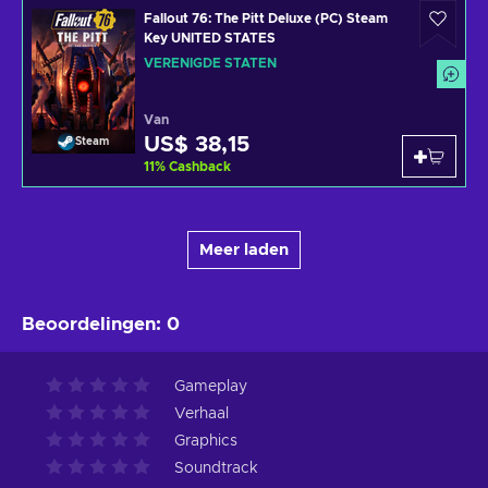
Fallout 76: The Pitt Deluxe (PC) Steam
Key UNITED STATES
VERENIGDE STATEN
Van
US$ 38,15
Steam
11
%
Cashback
Meer laden
Beoordelingen
:
0
Gameplay
Verhaal
Graphics
Soundtrack