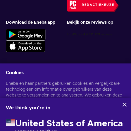
REDACTIEKEUZE
Download de Eneba app
Bekijk onze reviews op
Cookies
Krijg gepersonaliseerde gameaanbiedingen
Eneba en haar partners gebruiken cookies en vergelijkbare
Abonneer
technologieën om informatie over gebruikers van deze
website te verzamelen en te analyseren. We gebruiken deze
U kunt zich op elk gewenst moment afmelden. Bezoek de
Privacy
Melding
voor meer informatie.
informatie om de inhoud, advertenties en andere diensten op
de site te verbeteren. Uw persoonlijke gegevens kunnen ook
We think you're in
worden gebruikt voor het personaliseren van advertenties.
Nederlands
USD
Door op 'Alles accepteren' te klikken, geef je toestemming
United States of America
voor het gebruik van deze technologieën door Eneba en haar
partners. U kunt uw toestemming aanpassen door op