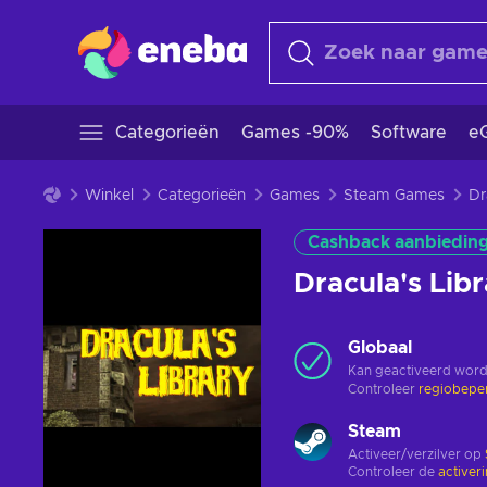
Categorieën
Games -90%
Software
eG
Winkel
Categorieën
Games
Steam Games
Cashback aanbiedin
Dracula's Li
Globaal
Kan geactiveerd word
Controleer
regiobepe
Steam
Activeer/verzilver op
Controleer de
activer