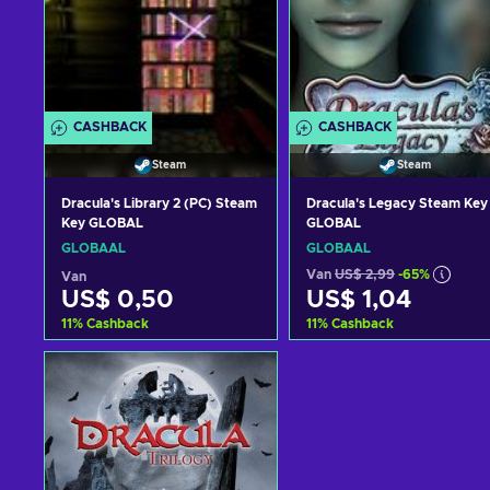
CASHBACK
CASHBACK
Steam
Steam
Dracula's Library 2 (PC) Steam
Dracula's Legacy Steam Key
Key GLOBAL
GLOBAL
GLOBAAL
GLOBAAL
Van
US$ 2,99
-65%
Van
US$ 0,50
US$ 1,04
11
%
Cashback
11
%
Cashback
Toevoegen aan
Toevoegen aan
winkelmandje
winkelmandje
Bekijk aanbiedingen
Bekijk aanbiedingen