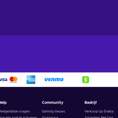
Help
Community
Bedrijf
Veelgestelde vragen
Gaming nieuws
Verkoop op Eneba
oe een spel te activeren
Giveaways
Adverteer Met Ons