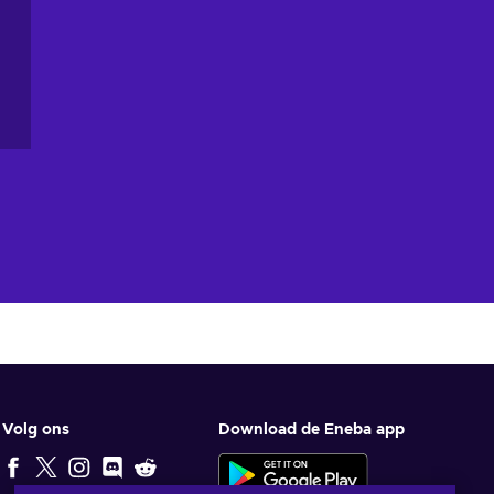
Volg ons
Download de Eneba app