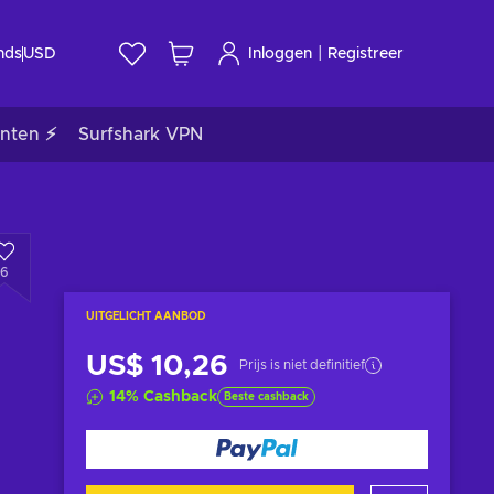
|
nds
USD
Inloggen
Registreer
nten ⚡
Surfshark VPN
6
UITGELICHT AANBOD
US$ 10,26
Prijs is niet definitief
14
%
Cashback
Beste cashback