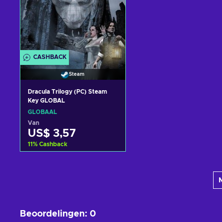
CASHBACK
Steam
Dracula Trilogy (PC) Steam
Key GLOBAL
GLOBAAL
Van
US$ 3,57
11
%
Cashback
Toevoegen aan
winkelmandje
Bekijk aanbiedingen
Beoordelingen
:
0