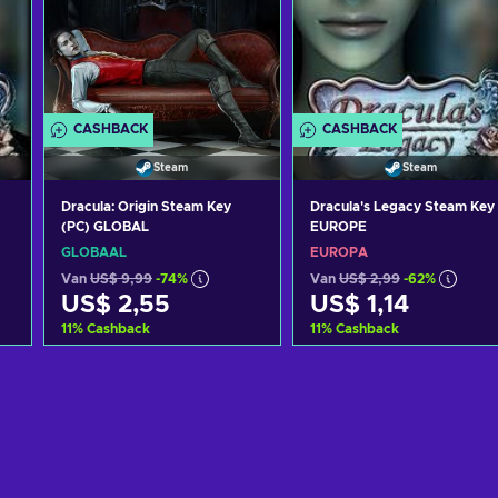
CASHBACK
CASHBACK
Steam
Steam
Dracula: Origin Steam Key
Dracula's Legacy Steam Key
(PC) GLOBAL
EUROPE
GLOBAAL
EUROPA
Van
US$ 9,99
-74%
Van
US$ 2,99
-62%
US$ 2,55
US$ 1,14
11
%
Cashback
11
%
Cashback
Toevoegen aan
Toevoegen aan
winkelmandje
winkelmandje
Bekijk aanbiedingen
Bekijk aanbiedingen