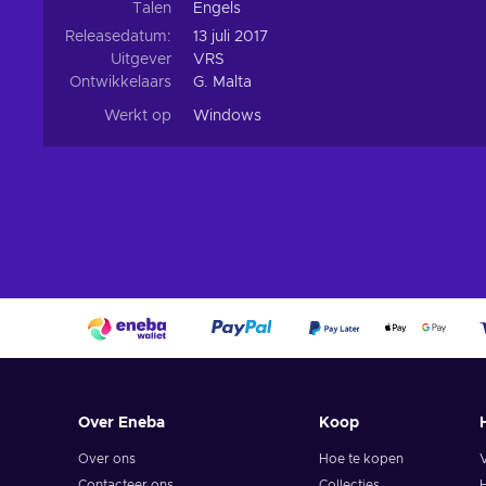
Talen
Engels
Releasedatum:
13 juli 2017
Uitgever
VRS
Ontwikkelaars
G. Malta
Werkt op
Windows
Over Eneba
Koop
Over ons
Hoe te kopen
Contacteer ons
Collecties
H