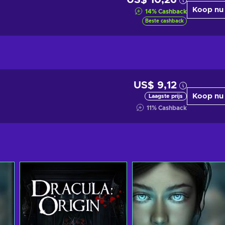
US$ 10,26
Koop nu
14
%
Cashback
Beste cashback
US$ 9,12
Koop nu
Laagste prijs
11
%
Cashback