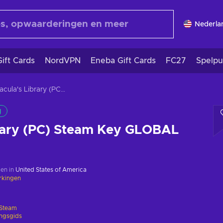
Nederla
ift Cards
NordVPN
Eneba Gift Cards
FC27
Spelpu
Dracula's Library (PC) Steam Key GLOBAL
g
brary (PC) Steam Key GLOBAL
en in
United States of America
rkingen
Steam
ingsgids