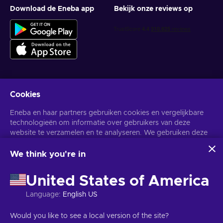
Download de Eneba app
Bekijk onze reviews op
Cookies
Krijg gepersonaliseerde gameaanbiedingen
Eneba en haar partners gebruiken cookies en vergelijkbare
Abonneer
technologieën om informatie over gebruikers van deze
website te verzamelen en te analyseren. We gebruiken deze
U kunt zich op elk gewenst moment afmelden. Bezoek de
Privacy
Melding
voor meer informatie.
informatie om de inhoud, advertenties en andere diensten op
de site te verbeteren. Uw persoonlijke gegevens kunnen ook
We think you're in
worden gebruikt voor het personaliseren van advertenties.
Nederlands
USD
Door op 'Alles accepteren' te klikken, geef je toestemming
United States of America
voor het gebruik van deze technologieën door Eneba en haar
partners. U kunt uw toestemming aanpassen door op
Language
:
English US
'Aanpassen' te klikken.
Voor meer informatie over hoe Google uw gegevens
Copyright © 2026 Eneba. Alle rechten voorbehouden.
JSC "Helis
Would you like to see a local version of the site?
gebruikt, zie
Google Business Veiligheid & Privacy
.