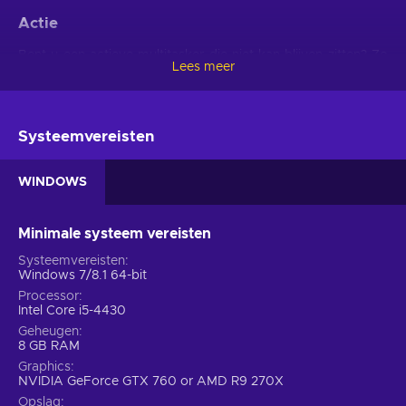
Actie
Bent u een actieve multitasker die niet kan blijven zitten? Zo
Lees meer
ja, dan is deze game iets voor u. Met DayZ Steam key in de
actiecategorie, leert u over de complexe fijne kneepjes van
overleven in een fictieve wereld. Terwijl je een reeks
uitdagingen overwint, moet u ook rekening houden met de
Systeemvereisten
gezondheidstoestand van het personage. Zijn ze kerngezond
en kunnen ze nog moeilijkere uitdagingen aan? Of zijn ze
WINDOWS
misschien gekwetst en moeten ze voorzichtig zijn tijdens de
komende taak? Als iemand die volledige controle heeft over
de gemaakte keuzes, zult u constant moeten observeren of
Minimale systeem vereisten
ze in perfecte conditie zijn, terwijl u nieuwe gevechten
Systeemvereisten
aangaat. Anders is het Game Over.
Windows 7/8.1 64-bit
Processor
Kenmerken
Intel Core i5-4430
Geheugen
Bereid uzelf voor op ontelbare uren pret met DayZ key!
8 GB RAM
Geniet van deze opties die de game naar een heel ander
Graphics
niveau tillen:
NVIDIA GeForce GTX 760 or AMD R9 270X
Opslag