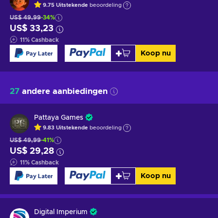
9.75
Uitstekende
beoordeling
US$ 49,99
-34%
US$ 33,23
11
%
Cashback
Koop nu
27
andere aanbiedingen
Pattaya Games
9.83
Uitstekende
beoordeling
US$ 49,99
-41%
US$ 29,28
11
%
Cashback
Koop nu
Digital Imperium