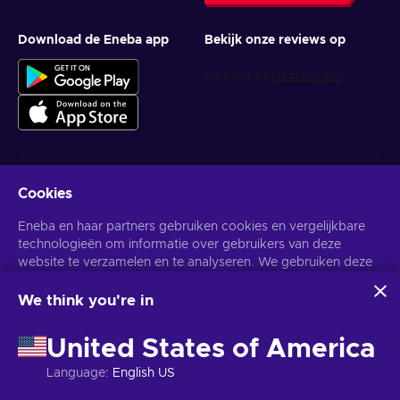
Download de Eneba app
Bekijk onze reviews op
Cookies
Krijg gepersonaliseerde gameaanbiedingen
Eneba en haar partners gebruiken cookies en vergelijkbare
Abonneer
technologieën om informatie over gebruikers van deze
website te verzamelen en te analyseren. We gebruiken deze
U kunt zich op elk gewenst moment afmelden. Bezoek de
Privacy
Melding
voor meer informatie.
informatie om de inhoud, advertenties en andere diensten op
de site te verbeteren. Uw persoonlijke gegevens kunnen ook
We think you're in
worden gebruikt voor het personaliseren van advertenties.
Nederlands
USD
Door op 'Alles accepteren' te klikken, geef je toestemming
United States of America
voor het gebruik van deze technologieën door Eneba en haar
partners. U kunt uw toestemming aanpassen door op
Language
:
English US
'Aanpassen' te klikken.