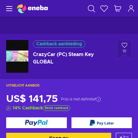
Cashback aanbieding
10
CrazyCar (PC) Steam Key
GLOBAL
UITGELICHT AANBOD
US$ 141,75
Prijs is niet definitief
14
%
Cashback
Beste cashback