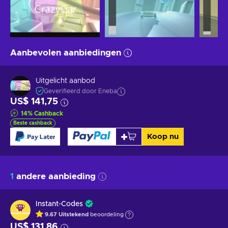
Aanbevolen aanbiedingen
Uitgelicht aanbod
Geverifieerd door Eneba
US$ 141,75
14
%
Cashback
Beste cashback
Koop nu
1
andere aanbieding
Instant-Codes
9.67
Uitstekend
beoordeling
US$ 131,86