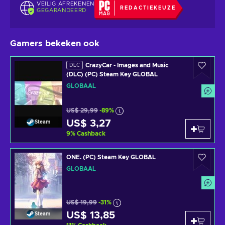
VEILIG AFREKENEN
REDACTIEKEUZE
GEGARANDEERD
Gamers bekeken ook
CrazyCar - Images and Music
DLC
(DLC) (PC) Steam Key GLOBAL
GLOBAAL
US$ 29,99
-89%
US$ 3,27
Steam
9
%
Cashback
ONE. (PC) Steam Key GLOBAL
GLOBAAL
US$ 19,99
-31%
US$ 13,85
Steam