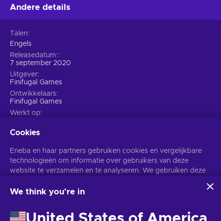
Andere details
Talen
Engels
Releasedatum:
7 september 2020
Uitgever
Finifugal Games
Ontwikkelaars
Finifugal Games
Werkt op
Windows
Cookies
Eneba en haar partners gebruiken cookies en vergelijkbare
technologieën om informatie over gebruikers van deze
website te verzamelen en te analyseren. We gebruiken deze
informatie om de inhoud, advertenties en andere diensten op
de site te verbeteren. Uw persoonlijke gegevens kunnen ook
We think you're in
worden gebruikt voor het personaliseren van advertenties.
Door op 'Alles accepteren' te klikken, geef je toestemming
United States of America
voor het gebruik van deze technologieën door Eneba en haar