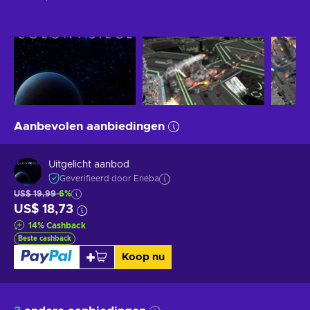
Aanbevolen aanbiedingen
Uitgelicht aanbod
Geverifieerd door Eneba
US$ 19,99
-6%
US$ 18,73
14
%
Cashback
Beste cashback
Koop nu