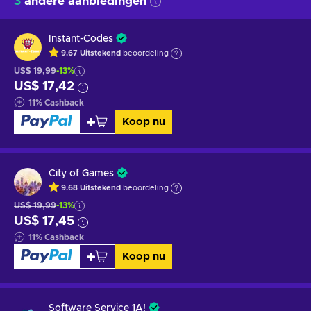
3
andere aanbiedingen
Instant-Codes
9.67
Uitstekend
beoordeling
US$ 19,99
-13%
US$ 17,42
11
%
Cashback
Koop nu
City of Games
9.68
Uitstekend
beoordeling
US$ 19,99
-13%
US$ 17,45
11
%
Cashback
Koop nu
Software Service 1A!