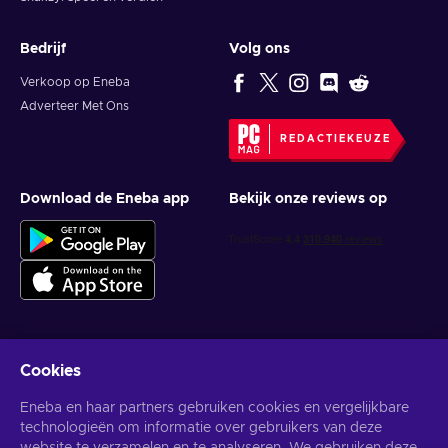
Bedrijf
Volg ons
Verkoop op Eneba
Adverteer Met Ons
REDACTIEKEUZE
Download de Eneba app
Bekijk onze reviews op
Cookies
Krijg gepersonaliseerde gameaanbiedingen
Eneba en haar partners gebruiken cookies en vergelijkbare
Abonneer
technologieën om informatie over gebruikers van deze
U kunt zich op elk gewenst moment afmelden. Bezoek de
Privacy