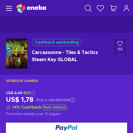
Cashback aanbieding
188
Carcassonne - Tiles & Tactics
Steam Key GLOBAL
UITGELICHT AANBOD
US$ 9,99
-82%
US$ 1,78
Prijs is niet definitief
14
%
Cashback
Beste cashback
Promotie eindigt
over 51 dagen
!