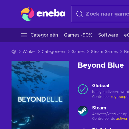
Categorieën
Games -90%
Software
eG
Winkel
Categorieën
Games
Steam Games
Be
Beyond Blue
Globaal
Kan geactiveerd word
Controleer
regiobepe
Steam
Activeer/verzilver op
Controleer de
activer