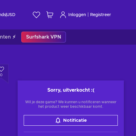
|
nds
USD
Inloggen
Registreer
nten ⚡
Surfshark VPN
0
Sorry, uitverkocht
:(
Wil je deze game? We kunnen u notificeren wanneer
het product weer beschikbaar komt.
Notificatie