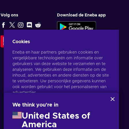
Volg ons
Download de Eneba app
Cookies
REDACTIEKEUZE
Eneba en haar partners gebruiken cookies en
vergelijkbare technologieën om informatie over
gebruikers van deze website te verzamelen en te
analyseren. We gebruiken deze informatie om de
inhoud, advertenties en andere diensten op de site
te verbeteren. Uw persoonlijke gegevens kunnen
ook worden gebruikt voor het personaliseren van
advertenties.
Door op 'Alles accepteren' te klikken, geef je
toestemming voor het gebruik van deze
We think you're in
technologieën door Eneba en haar partners. U kunt
United States of
uw toestemming aanpassen door op 'Aanpassen'
te klikken.
America
Nederlands
USD
Voor meer informatie over hoe Google uw