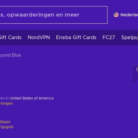
Nederla
ift Cards
NordVPN
Eneba Gift Cards
FC27
Spelpu
yond Blue
en in
United States of America
rkingen
Steam
ingsgids