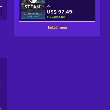
Van
US$ 97,49
5
%
Cashback
Bekijk meer
ur
t