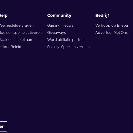
Help
Community
Bedrijf
Veelgestelde vragen
Gaming nieuws
Verkoop op Eneba
oe een spel te activeren
Giveaways
Adverteer Met Ons
aak een ticket aan
Word affiliatie partner
etour Beleid
Snakzy: Speel en verdien
er