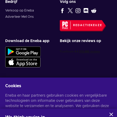
Bedrijf
Volg ons
Verkoop op Eneba
Adverteer Met Ons
REDACTIEKEUZE
Download de Eneba app
Bekijk onze reviews op
Cookies
Krijg gepersonaliseerde gameaanbiedingen
Eneba en haar partners gebruiken cookies en vergelijkbare
Abonneer
technologieën om informatie over gebruikers van deze
website te verzamelen en te analyseren. We gebruiken deze
U kunt zich op elk gewenst moment afmelden. Bezoek de
Privacy
Melding
voor meer informatie.
informatie om de inhoud, advertenties en andere diensten op
de site te verbeteren. Uw persoonlijke gegevens kunnen ook