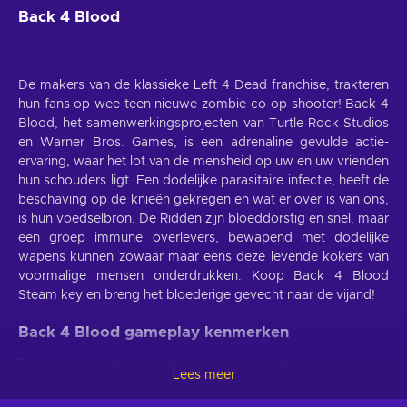
Back 4 Blood
De makers van de klassieke Left 4 Dead franchise, trakteren
hun fans op wee teen nieuwe zombie co-op shooter! Back 4
Blood, het samenwerkingsprojecten van Turtle Rock Studios
en Warner Bros. Games, is een adrenaline gevulde actie-
ervaring, waar het lot van de mensheid op uw en uw vrienden
hun schouders ligt. Een dodelijke parasitaire infectie, heeft de
beschaving op de knieën gekregen en wat er over is van ons,
is hun voedselbron. De Ridden zijn bloeddorstig en snel, maar
een groep immune overlevers, bewapend met dodelijke
wapens kunnen zowaar maar eens deze levende kokers van
voormalige mensen onderdrukken. Koop Back 4 Blood
Steam key en breng het bloederige gevecht naar de vijand!
Back 4 Blood gameplay kenmerken
De mensheid staat op het punt om uit te sterven, maar met
Lees meer
grit en vastberadenheid, kunt u zowaar het tij in uw voordeel
laten komen. Met de Back 4 Blood key, kunt u het volgende