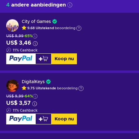
4
andere aanbiedingen
City of Games
9.68
Uitstekend
beoordeling
US$ 9,99
-65%
US$ 3,46
11
%
Cashback
Koop nu
DigitalKeys
9.75
Uitstekende
beoordeling
US$ 9,99
-64%
US$ 3,57
11
%
Cashback
Koop nu