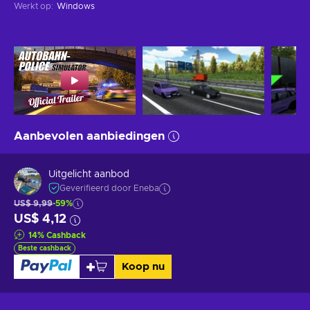
Werkt op
:
Windows
Aanbevolen aanbiedingen
Uitgelicht aanbod
Geverifieerd door Eneba
US$ 9,99
-59%
US$ 4,12
14
%
Cashback
Beste cashback
Koop nu