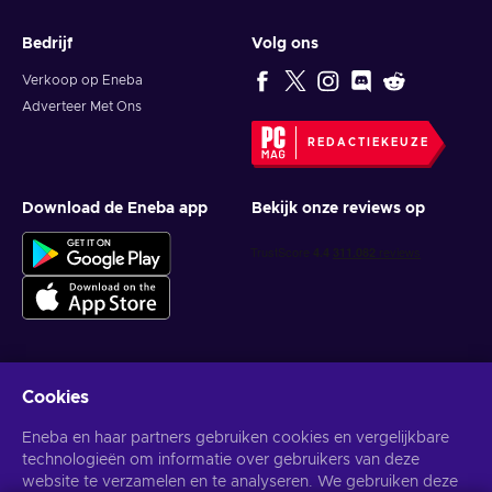
Bedrijf
Volg ons
Verkoop op Eneba
Adverteer Met Ons
REDACTIEKEUZE
Download de Eneba app
Bekijk onze reviews op
Cookies
Krijg gepersonaliseerde gameaanbiedingen
Eneba en haar partners gebruiken cookies en vergelijkbare
Abonneer
technologieën om informatie over gebruikers van deze
website te verzamelen en te analyseren. We gebruiken deze
U kunt zich op elk gewenst moment afmelden. Bezoek de
Privacy