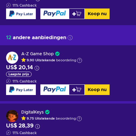
11
%
Cashback
Koop nu
12
andere aanbiedingen
A-Z Game Shop
9.90
Uitstekende
beoordeling
US$ 20,14
Laagste prijs
11
%
Cashback
Koop nu
DigitalKeys
9.75
Uitstekende
beoordeling
US$ 28,39
11
%
Cashback