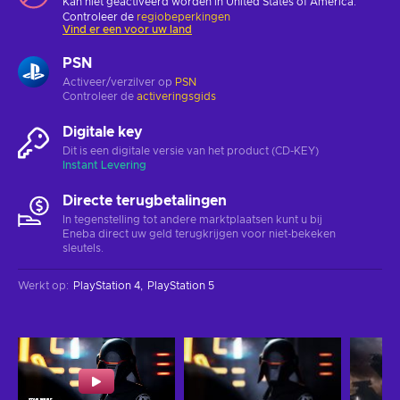
Kan niet geactiveerd worden in United States of America.
Controleer de
regiobeperkingen
Vind er een voor uw land
PSN
Activeer/verzilver op
PSN
Controleer de
activeringsgids
Digitale key
Dit is een digitale versie van het product (CD-KEY)
Instant Levering
Directe terugbetalingen
In tegenstelling tot andere marktplaatsen kunt u bij
Eneba direct uw geld terugkrijgen voor niet-bekeken
sleutels.
Werkt op
:
PlayStation 4
PlayStation 5