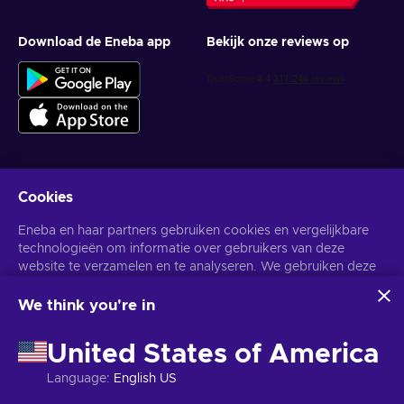
Download de Eneba app
Bekijk onze reviews op
Cookies
Krijg gepersonaliseerde gameaanbiedingen
Eneba en haar partners gebruiken cookies en vergelijkbare
Abonneer
technologieën om informatie over gebruikers van deze
website te verzamelen en te analyseren. We gebruiken deze
U kunt zich op elk gewenst moment afmelden. Bezoek de
Privacy
Melding
voor meer informatie.
informatie om de inhoud, advertenties en andere diensten op
de site te verbeteren. Uw persoonlijke gegevens kunnen ook
We think you're in
worden gebruikt voor het personaliseren van advertenties.
Nederlands
USD
Door op 'Alles accepteren' te klikken, geef je toestemming
United States of America
voor het gebruik van deze technologieën door Eneba en haar
partners. U kunt uw toestemming aanpassen door op
Language
:
English US
'Aanpassen' te klikken.