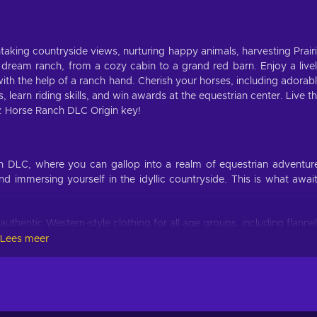
aking countryside views, nurturing happy animals, harvesting Prair
 dream ranch, from a cozy cabin to a grand red barn. Enjoy a live
ith the help of a ranch hand. Cherish your horses, including adorab
 learn riding skills, and win awards at the equestrian center. Live t
 4: Horse Ranch DLC Origin key!
 DLC, where you can gallop into a realm of equestrian adventur
d immersing yourself in the idyllic countryside. This is what awai
authentic Western-style clothing for all age groups, including flannel
, and complete the look with classic Cowboy boots and hats;
Lees meer
stic building items that exude charm, like weathered wood swatches
t you to a bygone era;
magine rocking chairs inviting you to unwind, saloon stools adding 
imal prints;