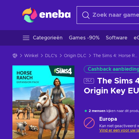
Categorieën
Games -90%
Software
eG
Winkel
DLC's
Origin DLC
The Sims 4: Horse Ranch (DLC) (PC/MAC) Origin Key EUROPE
Cashback aanbiedin
The Sims 
DLC
Origin Key E
2 mensen
kijken naar dit prod
Europa
Kan niet geactiveerd 
Vind er een voor uw l