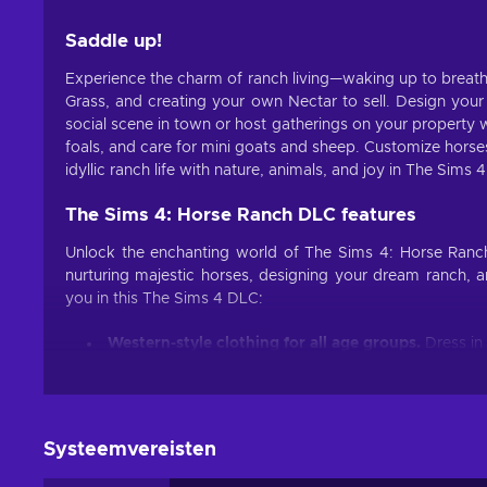
Saddle up!
Experience the charm of ranch living—waking up to breatht
Grass, and creating your own Nectar to sell. Design your
social scene in town or host gatherings on your property w
foals, and care for mini goats and sheep. Customize horses,
idyllic ranch life with nature, animals, and joy in The Sims
The Sims 4: Horse Ranch DLC features
Unlock the enchanting world of The Sims 4: Horse Ranch
nurturing majestic horses, designing your dream ranch, an
you in this The Sims 4 DLC:
Western-style clothing for all age groups.
Dress in 
shirts, jeans with chaps, and button-up Western shirts
Rustic building items.
Embellish your ranch with ru
featuring columns and sliding barn doors that transpor
Furniture that complements the Western theme.
I
Systeemvereisten
touch of nostalgia, and upholstery adorned with bold an