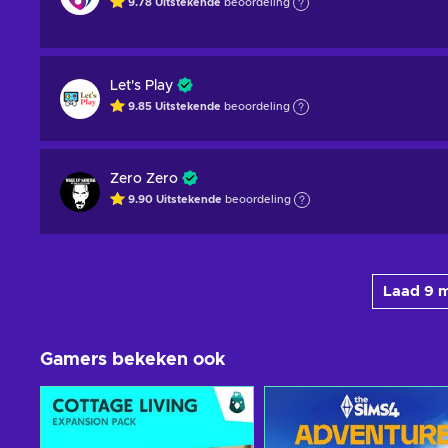
9.78
Uitstekende
beoordeling
Let's Play
9.85
Uitstekende
beoordeling
Zero Zero
9.90
Uitstekende
beoordeling
Laad 9 
Gamers bekeken ook