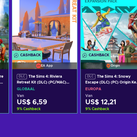
CASHBACK
CASHBACK
EA App
Origin
re
The Sims 4: Riviera
The Sims 4: Snowy
DLC
DLC
)
Retreat Kit (DLC) (PC/MAC)
Escape (DLC) (PC) Origin Ke
EA App Key GLOBAL
EUROPE
GLOBAAL
EUROPA
Van
Van
US$ 6,59
US$ 12,21
9
%
Cashback
9
%
Cashback
Toevoegen aan
Toevoegen aan
winkelmandje
winkelmandje
Bekijk aanbiedingen
Bekijk aanbiedingen