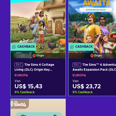
CASHBACK
CASHBACK
Origin
Origin
The Sims 4 Cottage
The Sims™ 4 Adventu
DLC
DLC
Living (DLC) Origin Key
Awaits Expansion Pack (DLC
EUROPE
Origin (PC) Key EUROPE
EUROPA
EUROPA
Van
Van
US$ 15,43
US$ 23,72
9
%
Cashback
9
%
Cashback
Toevoegen aan
Toevoegen aan
winkelmandje
winkelmandje
Bekijk aanbiedingen
Bekijk aanbiedingen