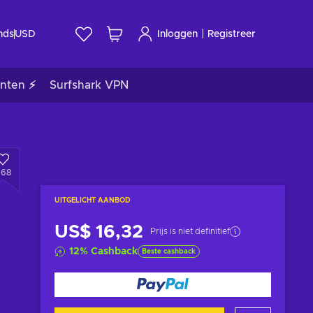
|
nds
USD
Inloggen
Registreer
nten ⚡
Surfshark VPN
668
UITGELICHT AANBOD
US$ 16,32
Prijs is niet definitief
12
%
Cashback
Beste cashback