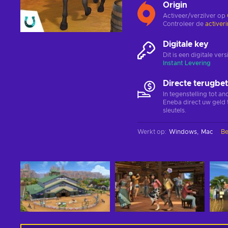
Origin
Activeer/verzilver op
Controleer de
activer
Digitale key
Dit is een digitale ve
Instant Levering
Directe terugbet
In tegenstelling tot a
Eneba direct uw geld 
sleutels.
Werkt op
:
Windows
Mac
Be