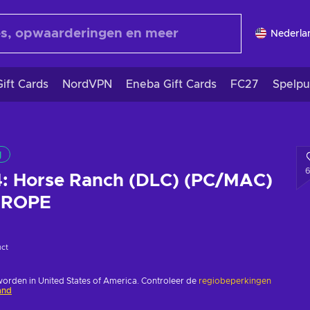
Nederla
ift Cards
NordVPN
Eneba Gift Cards
FC27
Spelpu
g
4: Horse Ranch (DLC) (PC/MAC)
UROPE
uct
worden in United States of America. Controleer de
regiobeperkingen
and