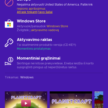
Negalima aktyvuoti United States of America. Patikrink
regiono apribojimus
Atrask tinkantį tavo šaliai
Windows Store
Aktyvuok/panaudok
Windows Store
Žvilgtelk į
aktyvavimo vadovą
Aktyvavimo raktas
Tai skaitmeninė produkto versija (CD-KEY)
Momentinis pristatymas
Momentiniai grąžinimai
Skirtingai nei kitose prekyvietėse, Eneba leidžia iš karto
susigrąžinti pinigus už neperžiūrėtus raktus.
Tinkamas
:
Windows