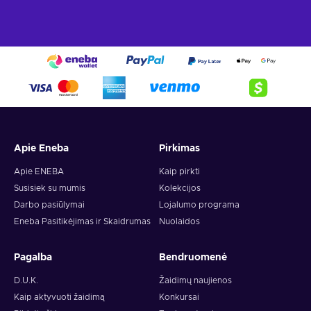
Apie Eneba
Pirkimas
Apie ENEBA
Kaip pirkti
Susisiek su mumis
Kolekcijos
Darbo pasiūlymai
Lojalumo programa
Eneba Pasitikėjimas ir Skaidrumas
Nuolaidos
Pagalba
Bendruomenė
D.U.K.
Žaidimų naujienos
Kaip aktyvuoti žaidimą
Konkursai