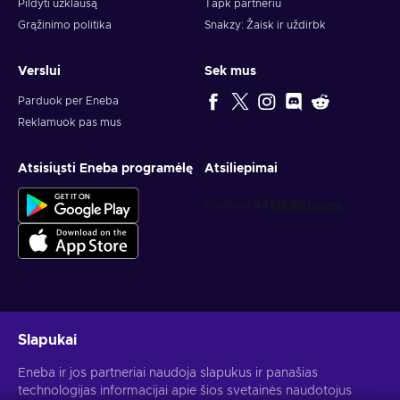
Pildyti užklausą
Tapk partneriu
Grąžinimo politika
Snakzy: Žaisk ir uždirbk
Verslui
Sek mus
Parduok per Eneba
Reklamuok pas mus
Atsisiųsti Eneba programėlę
Atsiliepimai
Gauk asmeninius žaidimų pasiūlymus
Slapukai
Prenumeruoti
Eneba ir jos partneriai naudoja slapukus ir panašias
technologijas informacijai apie šios svetainės naudotojus
Atšaukti prenumeratą gali bet kada. Daugiau informacijos rasi