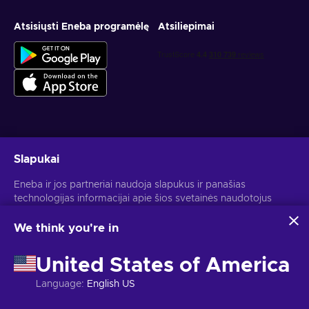
Atsisiųsti Eneba programėlę
Atsiliepimai
Gauk asmeninius žaidimų pasiūlymus
Slapukai
Prenumeruoti
Eneba ir jos partneriai naudoja slapukus ir panašias
technologijas informacijai apie šios svetainės naudotojus
Atšaukti prenumeratą gali bet kada. Daugiau informacijos rasi
Privatumo pranešime
.
rinkti ir analizuoti. Šią informaciją naudojame, kad
pagerintume svetainės turinį, reklamą ir kitas paslaugas. Tavo
We think you're in
asmeniniai duomenys taip pat gali būti naudojami
Lietuvių
USD
skelbimams personalizuoti.
United States of America
Spustelėjus "Sutinku su viskuo", tu sutinki, kad Eneba ir jos
partneriai naudotų šias technologijas. Savo sutikimą gali
Language
:
English US
koreguoti spustelėjus "Pritaikyti".