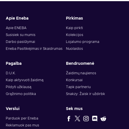
Apie Eneba
Pirkimas
Apie ENEBA
Kaip pirkti
Susisiek su mumis
Kolekcijos
Darbo pasiūlymai
Lojalumo programa
Eneba Pasitikėjimas ir Skaidrumas
Nuolaidos
Pagalba
Bendruomenė
D.U.K.
Žaidimų naujienos
Kaip aktyvuoti žaidimą
Konkursai
Pildyti užklausą
Tapk partneriu
Grąžinimo politika
Snakzy: Žaisk ir uždirbk
Verslui
Sek mus
Parduok per Eneba
Reklamuok pas mus