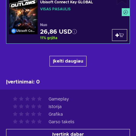
Ubisoft Connect Key GLOBAL
VISAS PASAULIS
Nuo
26,86 USD
Ubisoft Connect
11
%
grįžta
Įkelti daugiau
Įvertinimai
:
0
Gameplay
Istorija
Grafika
Garso takelis
Įvertink dabar