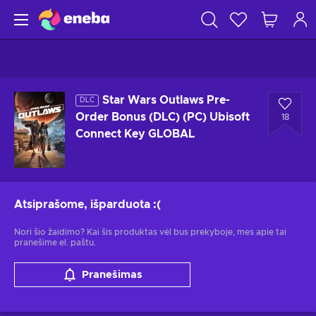
Star Wars Outlaws Pre-
DLC
Order Bonus (DLC) (PC) Ubisoft
18
Connect Key GLOBAL
Atsiprašome, išparduota
:(
Nori šio žaidimo? Kai šis produktas vėl bus prekyboje, mes apie tai
pranešime el. paštu.
Pranešimas