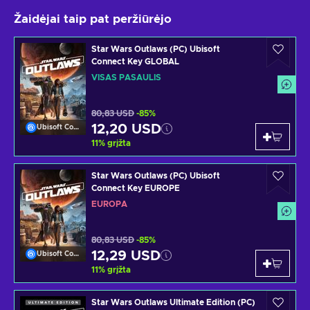
Žaidėjai taip pat peržiūrėjo
Star Wars Outlaws (PC) Ubisoft
Connect Key GLOBAL
VISAS PASAULIS
80,83 USD
-85%
12,20 USD
Ubisoft Connect
11
%
grįžta
Star Wars Outlaws (PC) Ubisoft
Connect Key EUROPE
EUROPA
80,83 USD
-85%
12,29 USD
Ubisoft Connect
11
%
grįžta
Star Wars Outlaws Ultimate Edition (PC)