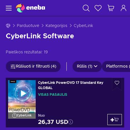
Parduotuvė
Kategorijos
CyberLink
CyberLink Software
Paieškos rezultatai:
19
Rūšiuoti ir filtruoti (4)
Rūšis (1)
Platformos (
CyberLink PowerDVD 17 Standard Key
GLOBAL
VISAS PASAULIS
Nuo
CyberLink
26,37 USD