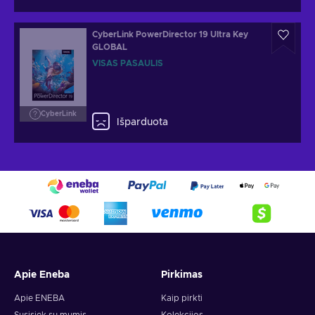
CyberLink PowerDirector 19 Ultra Key
GLOBAL
VISAS PASAULIS
CyberLink
Išparduota
Apie Eneba
Pirkimas
Apie ENEBA
Kaip pirkti