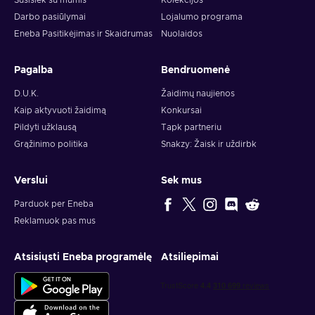
Susisiek su mumis
Kolekcijos
Darbo pasiūlymai
Lojalumo programa
Eneba Pasitikėjimas ir Skaidrumas
Nuolaidos
Pagalba
Bendruomenė
D.U.K.
Žaidimų naujienos
Kaip aktyvuoti žaidimą
Konkursai
Pildyti užklausą
Tapk partneriu
Grąžinimo politika
Snakzy: Žaisk ir uždirbk
Verslui
Sek mus
Parduok per Eneba
Reklamuok pas mus
Atsisiųsti Eneba programėlę
Atsiliepimai