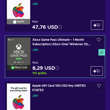
JAV
Nuo
Apple
47,76 USD
Xbox Game Pass Ultimate – 1 Month
Subscription (Xbox One/ Windows 10)
non-stackable Xbox Live Key UNITED
JAV
STATES
Nuo
8,29 USD
Xbox Live
11
%
grįžta
Apple Gift Card 100 USD Key UNITED
STATES
JAV