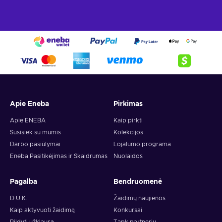
Apie Eneba
Pirkimas
Apie ENEBA
Kaip pirkti
Susisiek su mumis
Kolekcijos
Darbo pasiūlymai
Lojalumo programa
Eneba Pasitikėjimas ir Skaidrumas
Nuolaidos
Pagalba
Bendruomenė
D.U.K.
Žaidimų naujienos
Kaip aktyvuoti žaidimą
Konkursai