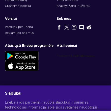
Pildyti užklausą
Tapk partneriu
Grąžinimo politika
Snakzy: Žaisk ir uždirbk
Verslui
Sek mus
Parduok per Eneba
Reklamuok pas mus
Atsisiųsti Eneba programėlę
Atsiliepimai
Gauk asmeninius žaidimų pasiūlymus
Slapukai
Prenumeruoti
Eneba ir jos partneriai naudoja slapukus ir panašias
Atšaukti prenumeratą gali bet kada. Daugiau informacijos rasi
technologijas informacijai apie šios svetainės naudotojus