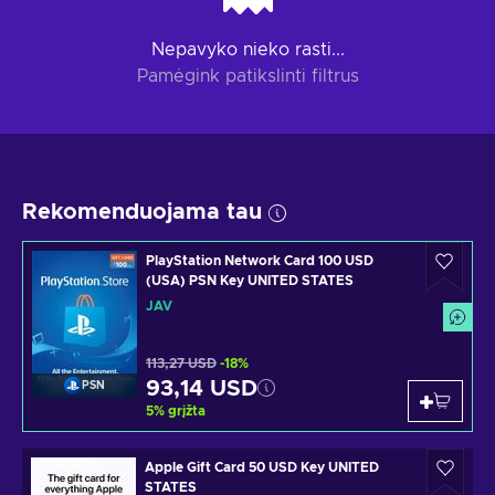
Nepavyko nieko rasti...
Pamėgink patikslinti filtrus
Rekomenduojama tau
PlayStation Network Card 100 USD
(USA) PSN Key UNITED STATES
JAV
113,27 USD
-18%
93,14 USD
PSN
5
%
grįžta
Apple Gift Card 50 USD Key UNITED
STATES