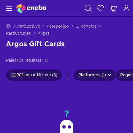
Parduotuvė
Kategorijos
E. kortelės
Parduotuvės
Argos
Argos Gift Cards
Paieškos rezultatai:
0
Rūšiuoti ir filtruoti (3)
Platformos (1)
Region
?