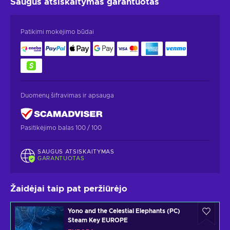
Saugus atsiskaitymas
garantuotas
Patikimi mokėjimo būdai
Duomenų šifravimas ir apsauga
Pasitikėjimo balas 100 / 100
SAUGUS ATSISKAITYMAS
GARANTUOTAS
Žaidėjai taip pat peržiūrėjo
Yono and the Celestial Elephants (PC)
Steam Key EUROPE