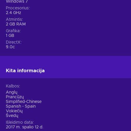
Windows 7
Procesorius
2.4 GHz
Atmintis
2 GB RAM
Grafika
1 GB
DirectX
9.0c
Kita informacija
Kalbos
Anglų
Prancūzų
Simplified-Chinese
Spanish - Spain
Vokiečių
Švedų
Išleidimo data
2017 m. spalio 12 d.