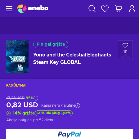
Pinigai grįžta
111
Yono and the Celestial Elephants
Steam Key GLOBAL
PASIŪLYMAI
17,28 USD
-95%
0,82 USD
Kaina nėra galutinė
14
%
grįžta
Geriausia pinigų grąža
Akcija baigiasi
po 52 dienų
!