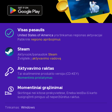
Visas pasaulis
United States of America
yra tinkamas regionas aktyvacijai
Patikrink
regiono apribojimus
Steam
Aktyvuok/panaudok
Steam
Žvilgtelk į
aktyvavimo vadovą
Aktyvavimo raktas
Tai skaitmeninė produkto versija (CD-KEY)
Momentinis pristatymas
Momentiniai grąžinimai
Skirtingai nei kitose prekyvietėse, Eneba leidžia iš karto
susigrąžinti pinigus už neperžiūrėtus raktus.
Tinkamas
:
Windows