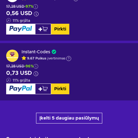
17,28 USD
-97%
0,56 USD
11
%
grįžta
Pirkti
Instant-Codes
9.67
Puikus
įvertinimas
17,28 USD
-96%
0,73 USD
11
%
grįžta
Pirkti
Įkelti 5 daugiau pasiūlymų