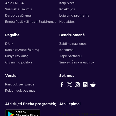
Apie ENEBA
Kaip pirkti
Susisiek su mumis
Kolekcijos
Darbo pasiūlymai
Lojalumo programa
Eneba Pasitikėjimas ir Skaidrumas
Nuolaidos
Pagalba
Bendruomenė
D.U.K.
Žaidimų naujienos
Kaip aktyvuoti žaidimą
Konkursai
Pildyti užklausą
Tapk partneriu
Grąžinimo politika
Snakzy: Žaisk ir uždirbk
Verslui
Sek mus
Parduok per Eneba
Reklamuok pas mus
Atsisiųsti Eneba programėlę
Atsiliepimai