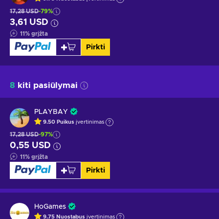
17,28 USD
-79%
3,61 USD
11
%
grįžta
Pirkti
8
kiti pasiūlymai
PLAYBAY
9.50
Puikus
įvertinimas
17,28 USD
-97%
0,55 USD
11
%
grįžta
Pirkti
HoGames
9.75
Nuostabus
įvertinimas