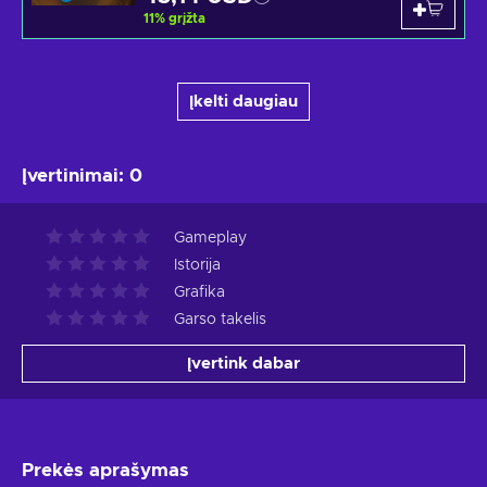
11
%
grįžta
Įkelti daugiau
Įvertinimai
:
0
Gameplay
Istorija
Grafika
Garso takelis
Įvertink dabar
Prekės aprašymas