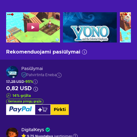
Rekomenduojami pasiūlymai
Pasiūlymai
Patvirtinta Eneba
17,28 USD
-95%
0,82 USD
14
%
grįžta
Geriausia pinigų grąža
Pirkti
DigitalKeys
9.75
Nuostabus
įvertinimas