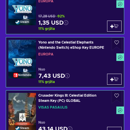
EUROPA
17,28 USD
-92%
1,35 USD
Steam
11
%
grįžta
Yono and the Celestial Elephants
(Nintendo Switch) eShop Key EUROPE
EUROPA
Nuo
7,43 USD
Nintendo
11
%
grįžta
Crusader Kings III: Celestial Edition
Steam Key (PC) GLOBAL
VISAS PASAULIS
Nuo
43,14 USD
Steam