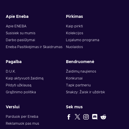
Apie Eneba
Pirkimas
Apie ENEBA
Kaip pirkti
Susisiek su mumis
Kolekcijos
Darbo pasiūlymai
Lojalumo programa
Eneba Pasitikėjimas ir Skaidrumas
Nuolaidos
Pagalba
Bendruomenė
D.U.K.
Žaidimų naujienos
Kaip aktyvuoti žaidimą
Konkursai
Pildyti užklausą
Tapk partneriu
Grąžinimo politika
Snakzy: Žaisk ir uždirbk
Verslui
Sek mus
Parduok per Eneba
Reklamuok pas mus