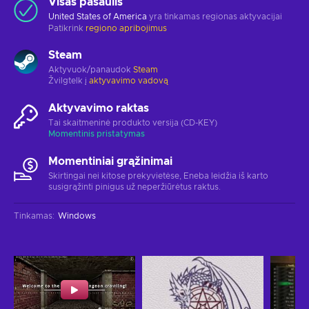
Visas pasaulis
United States of America
yra tinkamas regionas aktyvacijai
Patikrink
regiono apribojimus
Steam
Aktyvuok/panaudok
Steam
Žvilgtelk į
aktyvavimo vadovą
Aktyvavimo raktas
Tai skaitmeninė produkto versija (CD-KEY)
Momentinis pristatymas
Momentiniai grąžinimai
Skirtingai nei kitose prekyvietėse, Eneba leidžia iš karto
susigrąžinti pinigus už neperžiūrėtus raktus.
Tinkamas
:
Windows