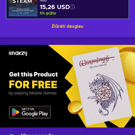
Nuo
15,26 USD
5
%
grįžta
Žiūrėti daugiau