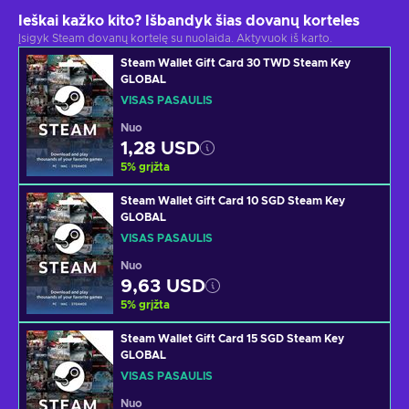
Ieškai kažko kito? Išbandyk šias dovanų korteles
Įsigyk Steam dovanų kortelę su nuolaida. Aktyvuok iš karto.
Steam Wallet Gift Card 30 TWD Steam Key
GLOBAL
VISAS PASAULIS
Nuo
1,28 USD
5
%
grįžta
Steam Wallet Gift Card 10 SGD Steam Key
GLOBAL
VISAS PASAULIS
Nuo
9,63 USD
5
%
grįžta
Steam Wallet Gift Card 15 SGD Steam Key
GLOBAL
VISAS PASAULIS
Nuo