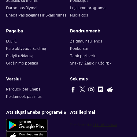
Susisiek su mumis
Kolekcijos
Darbo pasiūlymai
Lojalumo programa
Eneba Pasitikėjimas ir Skaidrumas
Nuolaidos
Pagalba
Bendruomenė
D.U.K.
Žaidimų naujienos
Kaip aktyvuoti žaidimą
Konkursai
Pildyti užklausą
Tapk partneriu
Grąžinimo politika
Snakzy: Žaisk ir uždirbk
Verslui
Sek mus
Parduok per Eneba
Reklamuok pas mus
Atsisiųsti Eneba programėlę
Atsiliepimai