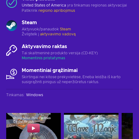
United States of America
yra tinkamas regionas aktyvacijai
Patikrink
regiono apribojimus
Steam
Aktyvuok/panaudok
Steam
Žvilgtelk į
aktyvavimo vadovą
Aktyvavimo raktas
Tai skaitmeninė produkto versija (CD-KEY)
Momentinis pristatymas
Momentiniai grąžinimai
Skirtingai nei kitose prekyvietėse, Eneba leidžia iš karto
susigrąžinti pinigus už neperžiūrėtus raktus.
Tinkamas
:
Windows