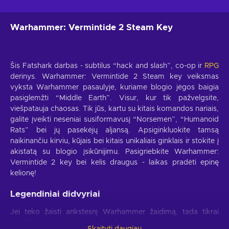
Warhammer: Vermintide 2 Steam Key
Šis Fatshark darbas - subtilus “hack and slash”, co-op ir
RPG
derinys. Warhammer: Vermintide 2 Steam key veiksmas
vyksta Warhammer pasaulyje, kuriame blogio jėgos baigia
pasiglemžti “Middle Earth”. Visur, kur tik pažvelgsite,
viešpatauja chaosas. Tik jūs, kartu su kitais komandos nariais,
galite įveikti neseniai susiformavusį “Norsemen”, “Humanoid
Rats” bei jų pasekėjų aljansą. Apsiginkluokite tamsą
naikinančiu kirviu, kūjais bei kitais unikaliais ginklais ir stokite į
akistatą su blogio įsikūnijimu. Pasigriebkite Warhammer:
Vermintide 2 key bei kelis draugus - laikas pradėti epinę
kelionę!
Legendiniai didvyriai
Jei teko žaisti ankstesnį Warhammer žaidimą, tada tikrai
susidūrėte su “Heroes of Ubersreik”, neapsakoma galia