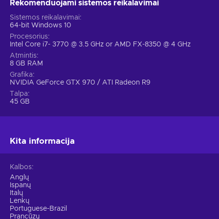
Rekomenduojami sistemos reikalavimai
Artinasi priešai
Sistemos reikalavimai
Įsigykite Warhammer: Vermintide 2 PC key ir apsilankykite
64-bit Windows 10
visuose šio milžiniško pasaulio kampeliuose. Spalvinga,
Procesorius
ryškiomis spalvomis papuošta aplinka stebėtinai žaviai dera
Intel Core i7- 3770 @ 3.5 GHz or AMD FX-8350 @ 4 GHz
prie prislėgtos Warhammer atmosferos. Keliaudami per
Atmintis
8 GB RAM
lygius sutiksite įvairaus tipo padarų:
Grafika
NVIDIA GeForce GTX 970 / ATI Radeon R9
Keršto trokštančiais “Ratmen”;
Talpa
Proto netekusiais “Norsemen”;
45 GB
Elitiniais “Hook Rats”;
“Assasins”;
“Leeches” ir daugiau.
Kita informacija
Būkite budrūs - neužteks tik vieną kartą suduoti monstrui iš
pasirinkto ginklo. Jie keliauja dideliais būriais, kiekvienas
Kalbos
pasižymi savitomis atakomis ir kai šie jus apsupa, žaidimas
Anglų
Ispanų
tampa tikru iššūkiu. Todėl jums reikalinga patikimų
Italų
bendražygių komanda!
Lenkų
Portuguese-Brazil
Prancūzų