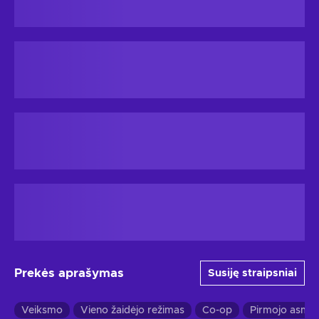
Prekės aprašymas
Susiję straipsniai
Veiksmo
Vieno žaidėjo režimas
Co-op
Pirmojo asme