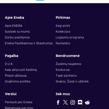
Apie Eneba
Pirkimas
Apie ENEBA
Kaip pirkti
Susisiek su mumis
Kolekcijos
Darbo pasiūlymai
Lojalumo programa
Eneba Pasitikėjimas ir Skaidrumas
Nuolaidos
Pagalba
Bendruomenė
D.U.K.
Žaidimų naujienos
Kaip aktyvuoti žaidimą
Konkursai
Pildyti užklausą
Tapk partneriu
Grąžinimo politika
Snakzy: Žaisk ir uždirbk
Verslui
Sek mus
Parduok per Eneba
Reklamuok pas mus