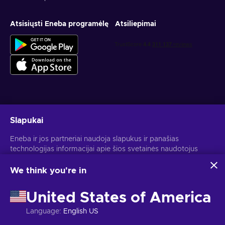
Atsisiųsti Eneba programėlę
Atsiliepimai
Gauk asmeninius žaidimų pasiūlymus
Slapukai
Prenumeruoti
Eneba ir jos partneriai naudoja slapukus ir panašias
technologijas informacijai apie šios svetainės naudotojus
Atšaukti prenumeratą gali bet kada. Daugiau informacijos rasi
Privatumo pranešime
.
rinkti ir analizuoti. Šią informaciją naudojame, kad
pagerintume svetainės turinį, reklamą ir kitas paslaugas. Tavo
We think you're in
asmeniniai duomenys taip pat gali būti naudojami
Lietuvių
USD
skelbimams personalizuoti.
United States of America
Spustelėjus "Sutinku su viskuo", tu sutinki, kad Eneba ir jos
partneriai naudotų šias technologijas. Savo sutikimą gali
Language
:
English US
koreguoti spustelėjus "Pritaikyti".