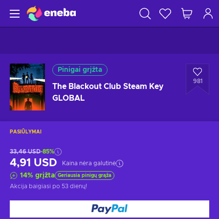
Pinigai grįžta
981
The Blackout Club Steam Key
GLOBAL
PASIŪLYMAI
33,46 USD
-85%
4,91 USD
Kaina nėra galutinė
14
%
grįžta
Geriausia pinigų grąža
Akcija baigiasi
po 53 dienų
!