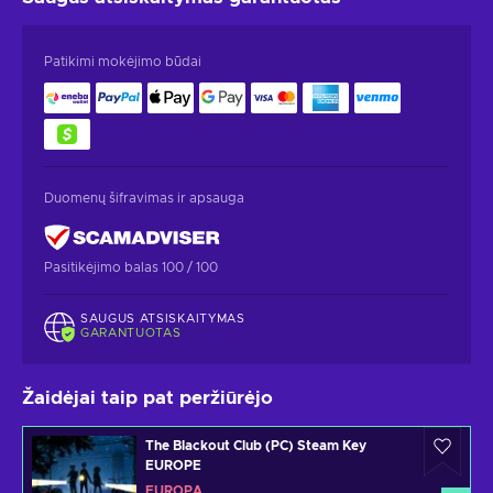
Patikimi mokėjimo būdai
Duomenų šifravimas ir apsauga
Pasitikėjimo balas 100 / 100
SAUGUS ATSISKAITYMAS
GARANTUOTAS
Žaidėjai taip pat peržiūrėjo
The Blackout Club (PC) Steam Key
EUROPE
EUROPA