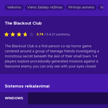
Veiksmo
Vieno žaidėjo režimas
Pirmojo asmens
Siau
The Blackout Club
3.74
/ 5 iš 27 įvertinimų
The Blackout Club is a first-person co-op horror game
centered around a group of teenage friends investigating a
monstrous secret beneath the skin of their small town. 1-4
players explore procedurally-generated missions against a
fearsome enemy you can only see with your eyes closed.
Sistemos reikalavimai
WINDOWS