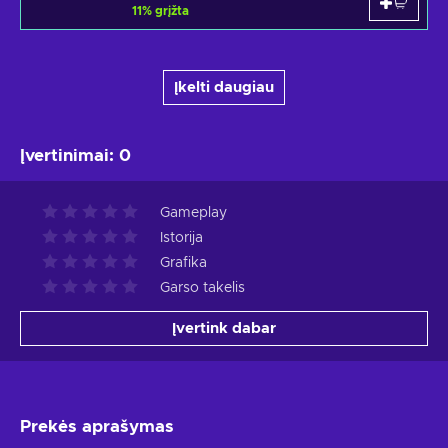
11
%
grįžta
Įkelti daugiau
Įvertinimai
:
0
Gameplay
Istorija
Grafika
Garso takelis
Įvertink dabar
Prekės aprašymas