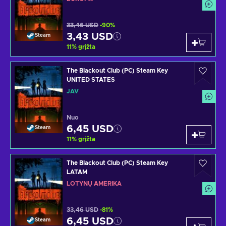
33,46 USD
-90%
3,43 USD
Steam
11
%
grįžta
The Blackout Club (PC) Steam Key
UNITED STATES
JAV
Nuo
6,45 USD
Steam
11
%
grįžta
The Blackout Club (PC) Steam Key
LATAM
LOTYNŲ AMERIKA
33,46 USD
-81%
6,45 USD
Steam