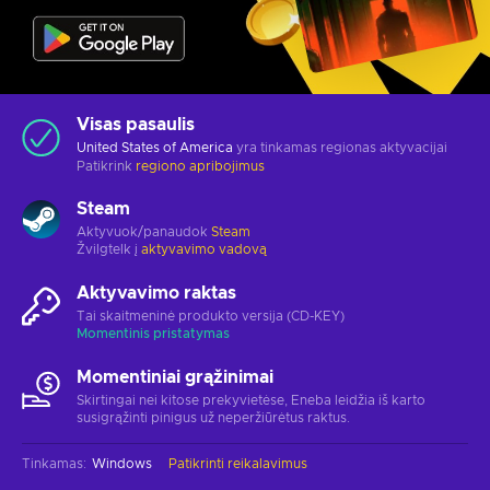
Visas pasaulis
United States of America
yra tinkamas regionas aktyvacijai
Patikrink
regiono apribojimus
Steam
Aktyvuok/panaudok
Steam
Žvilgtelk į
aktyvavimo vadovą
Aktyvavimo raktas
Tai skaitmeninė produkto versija (CD-KEY)
Momentinis pristatymas
Momentiniai grąžinimai
Skirtingai nei kitose prekyvietėse, Eneba leidžia iš karto
susigrąžinti pinigus už neperžiūrėtus raktus.
Tinkamas
:
Windows
Patikrinti reikalavimus