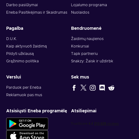
Darbo pasiūlymai
Lojalumo programa
Eneba Pasitikėjimas ir Skaidrumas
Nuolaidos
Pagalba
Bendruomenė
D.U.K.
Žaidimų naujienos
Kaip aktyvuoti žaidimą
Konkursai
Pildyti užklausą
Tapk partneriu
Grąžinimo politika
Snakzy: Žaisk ir uždirbk
Verslui
Sek mus
Parduok per Eneba
Reklamuok pas mus
Atsisiųsti Eneba programėlę
Atsiliepimai