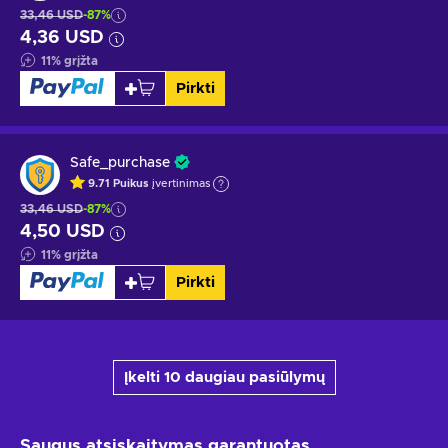
33,46 USD
-87%
4,36 USD
11
%
grįžta
Pirkti
Safe_purchase
9.71
Puikus
įvertinimas
33,46 USD
-87%
4,50 USD
11
%
grįžta
Pirkti
Įkelti 10 daugiau pasiūlymų
Saugus atsiskaitymas
garantuotas