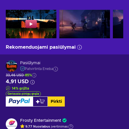
Rekomenduojami pasiūlymai
Pasiūlymai
Patvirtinta Eneba
33,46 USD
-85%
4,91 USD
14
%
grįžta
Geriausia pinigų grąža
Pirkti
Frosty Entertainment
9.77
Nuostabus
įvertinimas