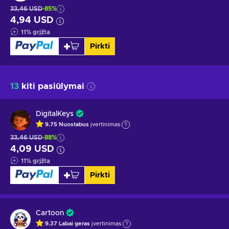
33,46 USD
-85%
4,94 USD
11
%
grįžta
Pirkti
13
kiti pasiūlymai
DigitalKeys
9.75
Nuostabus
įvertinimas
33,46 USD
-88%
4,09 USD
11
%
grįžta
Pirkti
Cartoon
9.37
Labai geras
įvertinimas