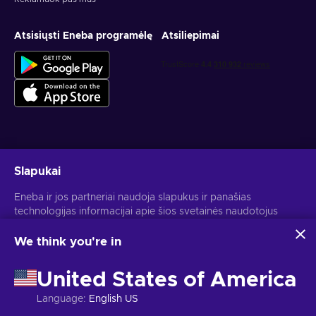
Atsisiųsti Eneba programėlę
Atsiliepimai
Gauk asmeninius žaidimų pasiūlymus
Slapukai
Prenumeruoti
Eneba ir jos partneriai naudoja slapukus ir panašias
technologijas informacijai apie šios svetainės naudotojus
Atšaukti prenumeratą gali bet kada. Daugiau informacijos rasi
Privatumo pranešime
.
rinkti ir analizuoti. Šią informaciją naudojame, kad
pagerintume svetainės turinį, reklamą ir kitas paslaugas. Tavo
We think you're in
asmeniniai duomenys taip pat gali būti naudojami
Lietuvių
USD
skelbimams personalizuoti.
United States of America
Spustelėjus "Sutinku su viskuo", tu sutinki, kad Eneba ir jos
partneriai naudotų šias technologijas. Savo sutikimą gali
Language
:
English US
koreguoti spustelėjus "Pritaikyti".