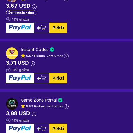
3,67 USD
Žemiausia kaina
11
%
grįžta
Pirkti
Instant-Codes
9.67
Puikus
įvertinimas
3,71 USD
11
%
grįžta
Pirkti
Game Zone Portal
9.57
Puikus
įvertinimas
3,88 USD
11
%
grįžta
Pirkti