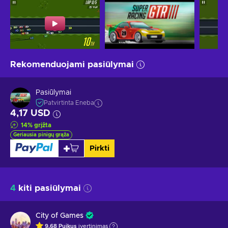
Rekomenduojami pasiūlymai
Pasiūlymai
Patvirtinta Eneba
4,17 USD
14
%
grįžta
Geriausia pinigų grąža
Pirkti
4
kiti pasiūlymai
City of Games
9.68
Puikus
įvertinimas