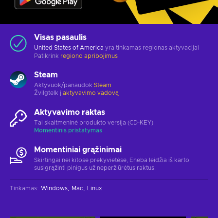
Visas pasaulis
United States of America
yra tinkamas regionas aktyvacijai
Patikrink
regiono apribojimus
Steam
Aktyvuok/panaudok
Steam
Žvilgtelk į
aktyvavimo vadovą
Aktyvavimo raktas
Tai skaitmeninė produkto versija (CD-KEY)
Momentinis pristatymas
Momentiniai grąžinimai
Skirtingai nei kitose prekyvietėse, Eneba leidžia iš karto
susigrąžinti pinigus už neperžiūrėtus raktus.
Tinkamas
:
Windows
Mac
Linux