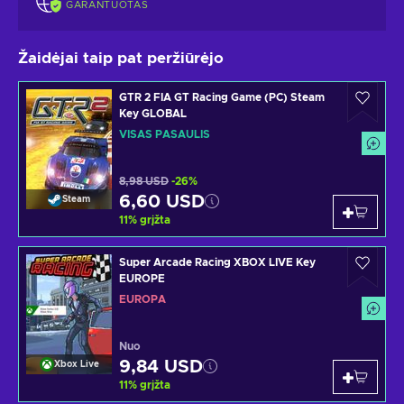
GARANTUOTAS
Žaidėjai taip pat peržiūrėjo
GTR 2 FIA GT Racing Game (PC) Steam
Key GLOBAL
VISAS PASAULIS
8,98 USD
-26%
6,60 USD
Steam
11
%
grįžta
Super Arcade Racing XBOX LIVE Key
EUROPE
EUROPA
Nuo
9,84 USD
Xbox Live
11
%
grįžta