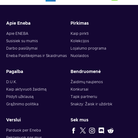
Apie Eneba
Pirkimas
Apie ENEBA
Kaip pirkti
Susisiek su mumis
Kolekcijos
Darbo pasiūlymai
Lojalumo programa
Eneba Pasitikėjimas ir Skaidrumas
Nuolaidos
Pagalba
Bendruomenė
D.U.K.
Žaidimų naujienos
Kaip aktyvuoti žaidimą
Konkursai
Pildyti užklausą
Tapk partneriu
Grąžinimo politika
Snakzy: Žaisk ir uždirbk
Verslui
Sek mus
Parduok per Eneba
Reklamuok pas mus