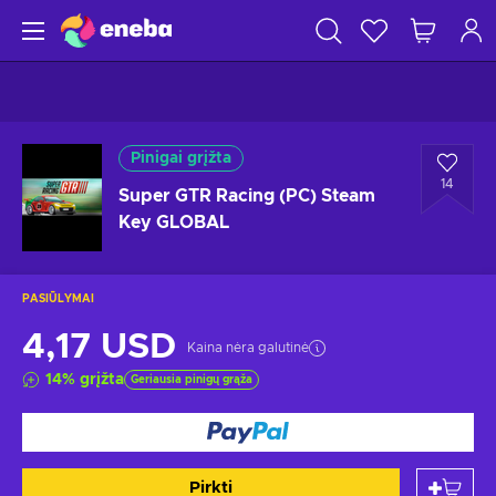
Pinigai grįžta
14
Super GTR Racing (PC) Steam
Key GLOBAL
PASIŪLYMAI
4,17 USD
Kaina nėra galutinė
14
%
grįžta
Geriausia pinigų grąža
Pirkti