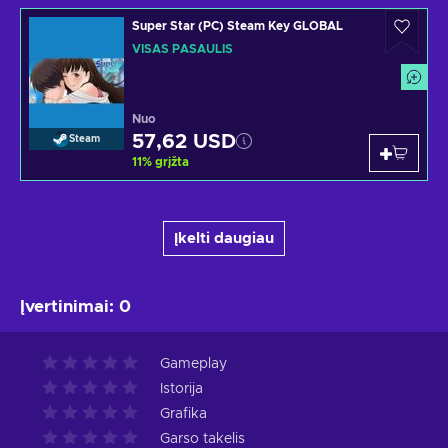
Super Star (PC) Steam Key GLOBAL
VISAS PASAULIS
Nuo
57,62 USD
Steam
11
%
grįžta
Įkelti daugiau
Įvertinimai
:
0
Gameplay
Istorija
Grafika
Garso takelis