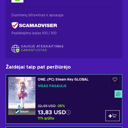
Duomenų šifravimas ir apsauga
Pasitikėjimo balas 100 / 100
SAUGUS ATSISKAITYMAS
GARANTUOTAS
Žaidėjai taip pat peržiūrėjo
ONE. (PC) Steam Key GLOBAL
VISAS PASAULIS
22,49 USD
-39%
13,83 USD
Steam
11
%
grįžta