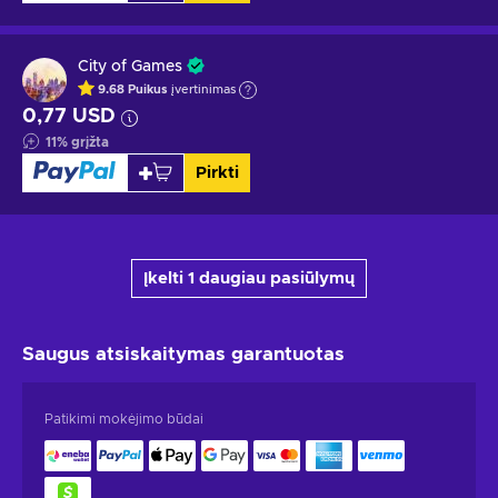
City of Games
9.68
Puikus
įvertinimas
0,77 USD
11
%
grįžta
Pirkti
Įkelti 1 daugiau pasiūlymų
Saugus atsiskaitymas
garantuotas
Patikimi mokėjimo būdai