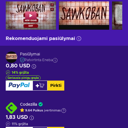
Rekomenduojami pasiūlymai
Pasiūlymai
Patvirtinta Eneba
0,80 USD
14
%
grįžta
Geriausia pinigų grąža
Pirkti
Codezilla
9.64
Puikus
įvertinimas
1,83 USD
11
%
grįžta