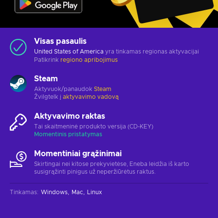
Visas pasaulis
United States of America
yra tinkamas regionas aktyvacijai
Patikrink
regiono apribojimus
Steam
Aktyvuok/panaudok
Steam
Žvilgtelk į
aktyvavimo vadovą
Aktyvavimo raktas
Tai skaitmeninė produkto versija (CD-KEY)
Momentinis pristatymas
Momentiniai grąžinimai
Skirtingai nei kitose prekyvietėse, Eneba leidžia iš karto
susigrąžinti pinigus už neperžiūrėtus raktus.
Tinkamas
:
Windows
Mac
Linux