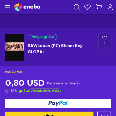
Pinigai grįžta
6
SAWkoban (PC) Steam Key
GLOBAL
PASIŪLYMAI
0,80 USD
Kaina nėra galutinė
14
%
grįžta
Geriausia pinigų grąža