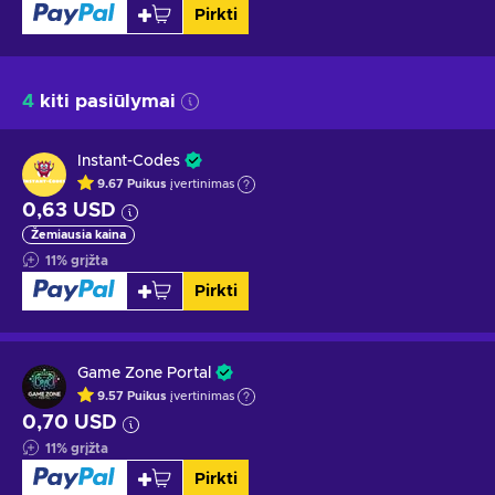
Pirkti
4
kiti pasiūlymai
Instant-Codes
9.67
Puikus
įvertinimas
0,63 USD
Žemiausia kaina
11
%
grįžta
Pirkti
Game Zone Portal
9.57
Puikus
įvertinimas
0,70 USD
11
%
grįžta
Pirkti