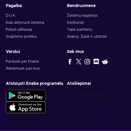
Pagalba
Bendruomenė
D.U.K.
Žaidimų naujienos
Kaip aktyvuoti žaidimą
Konkursai
Pildyti užklausą
Tapk partneriu
Grąžinimo politika
Snakzy: Žaisk ir uždirbk
Verslui
Sek mus
Parduok per Eneba
Reklamuok pas mus
Atsisiųsti Eneba programėlę
Atsiliepimai