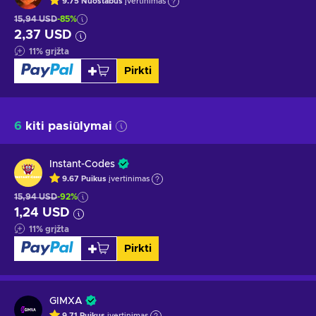
9.75
Nuostabus
įvertinimas
15,94 USD
-85%
2,37 USD
11
%
grįžta
Pirkti
6
kiti pasiūlymai
Instant-Codes
9.67
Puikus
įvertinimas
15,94 USD
-92%
1,24 USD
11
%
grįžta
Pirkti
GIMXA
9.71
Puikus
įvertinimas