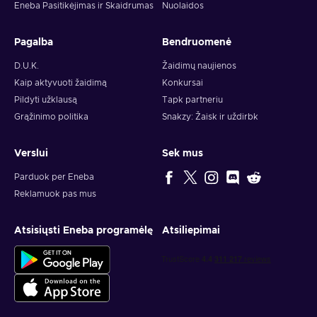
Eneba Pasitikėjimas ir Skaidrumas
Nuolaidos
Pagalba
Bendruomenė
D.U.K.
Žaidimų naujienos
Kaip aktyvuoti žaidimą
Konkursai
Pildyti užklausą
Tapk partneriu
Grąžinimo politika
Snakzy: Žaisk ir uždirbk
Verslui
Sek mus
Parduok per Eneba
Reklamuok pas mus
Atsisiųsti Eneba programėlę
Atsiliepimai