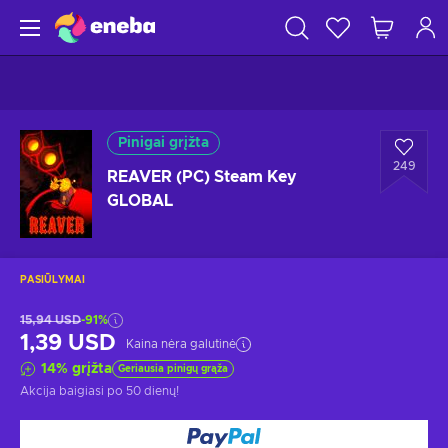
Pinigai grįžta
249
REAVER (PC) Steam Key
GLOBAL
PASIŪLYMAI
15,94 USD
-91%
1,39 USD
Kaina nėra galutinė
14
%
grįžta
Geriausia pinigų grąža
Akcija baigiasi
po 50 dienų
!