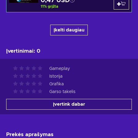
0,47 USD
11
%
grįžta
Įkelti daugiau
Įvertinimai
:
0
Gameplay
Istorija
Grafika
Garso takelis
Įvertink dabar
Prekės aprašymas