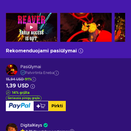
Rekomenduojami pasiūlymai
Pasiūlymai
Patvirtinta Eneba
15,94 USD
-91%
1,39 USD
14
%
grįžta
Geriausia pinigų grąža
Pirkti
DigitalKeys