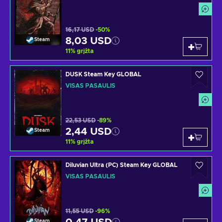
16,17 USD
-50%
8,03 USD
Steam
11
%
grįžta
DUSK Steam Key GLOBAL
VISAS PASAULIS
22,53 USD
-89%
2,44 USD
Steam
11
%
grįžta
Diluvian Ultra (PC) Steam Key GLOBAL
VISAS PASAULIS
11,55 USD
-96%
Steam