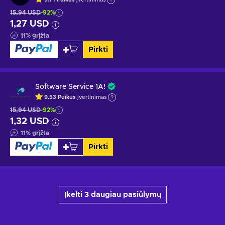
15,94 USD
-92%
1,27 USD
11
%
grįžta
Pirkti
Software Service 1A!
9.53
Puikus
įvertinimas
15,94 USD
-92%
1,32 USD
11
%
grįžta
Pirkti
Įkelti 3 daugiau pasiūlymų