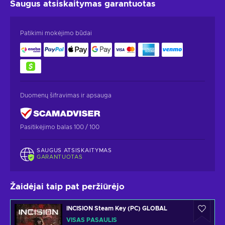
Saugus atsiskaitymas
garantuotas
Patikimi mokėjimo būdai
Duomenų šifravimas ir apsauga
Pasitikėjimo balas 100 / 100
SAUGUS ATSISKAITYMAS
GARANTUOTAS
Žaidėjai taip pat peržiūrėjo
INCISION Steam Key (PC) GLOBAL
VISAS PASAULIS