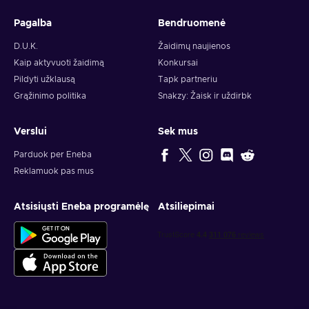
Pagalba
Bendruomenė
D.U.K.
Žaidimų naujienos
Kaip aktyvuoti žaidimą
Konkursai
Pildyti užklausą
Tapk partneriu
Grąžinimo politika
Snakzy: Žaisk ir uždirbk
Verslui
Sek mus
Parduok per Eneba
Reklamuok pas mus
Atsisiųsti Eneba programėlę
Atsiliepimai