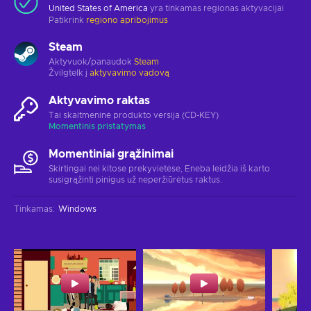
United States of America
yra tinkamas regionas aktyvacijai
Patikrink
regiono apribojimus
Steam
Aktyvuok/panaudok
Steam
Žvilgtelk į
aktyvavimo vadovą
Aktyvavimo raktas
Tai skaitmeninė produkto versija (CD-KEY)
Momentinis pristatymas
Momentiniai grąžinimai
Skirtingai nei kitose prekyvietėse, Eneba leidžia iš karto
susigrąžinti pinigus už neperžiūrėtus raktus.
Tinkamas
:
Windows