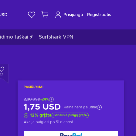
|
USD
Prisijungti
Registruotis
idimo taškai ⚡
Surfshark VPN
23
PASIŪLYMAI
2,30 USD
-24%
1,75 USD
Kaina nėra galutinė
12
%
grįžta
Geriausia pinigų grąža
Akcija baigiasi
po 51 dienos
!