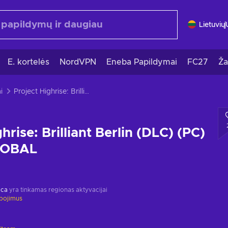
Lietuvių
E. kortelės
NordVPN
Eneba Papildymai
FC27
Ža
i
Project Highrise: Brilliant Berlin (DLC) (PC) Steam Key GLOBAL
hrise: Brilliant Berlin (DLC) (PC)
LOBAL
ica
yra tinkamas regionas aktyvacijai
ibojimus