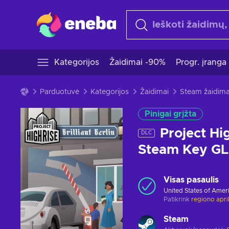
Kategorijos
Žaidimai -90%
Progr. įranga
Parduotuvė
Kategorijos
Žaidimai
Steam žaidima
Pinigai grįžta
Project Hig
DLC
Steam Key G
Visas pasaulis
United States of Amer
Patikrink
regiono apr
Steam