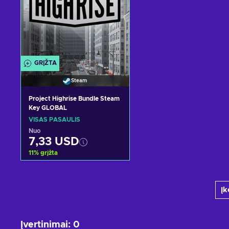
GRĮŽTA
Steam
Project Highrise Bundle Steam
Key GLOBAL
VISAS PASAULIS
Nuo
7,33 USD
11
%
grįžta
Pridėti į krepšelį
Įk
Peržiūrėti pasiūlymus
Įvertinimai
:
0