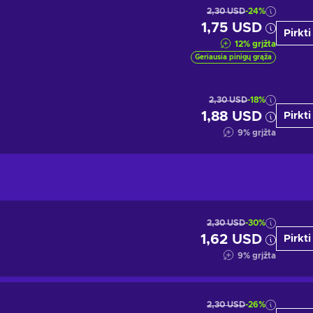
2,30 USD
-24%
1,75 USD
Pirkti
12
%
grįžta
Geriausia pinigų grąža
2,30 USD
-18%
1,88 USD
Pirkti
9
%
grįžta
2,30 USD
-30%
1,62 USD
Pirkti
9
%
grįžta
2,30 USD
-26%