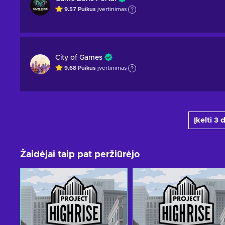
9.57
Puikus
įvertinimas
City of Games
9.68
Puikus
įvertinimas
Įkelti 3
Žaidėjai taip pat peržiūrėjo