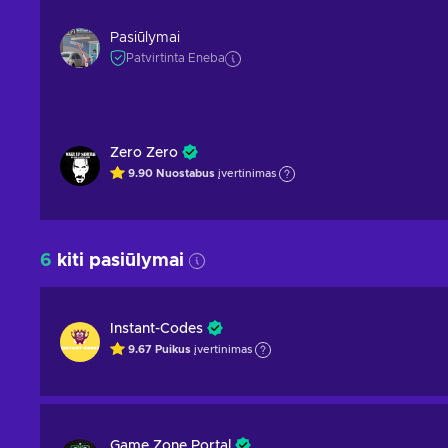
Pasiūlymai
Patvirtinta Eneba
Zero Zero
9.90
Nuostabus
įvertinimas
6
kiti pasiūlymai
Instant-Codes
9.67
Puikus
įvertinimas
Game Zone Portal