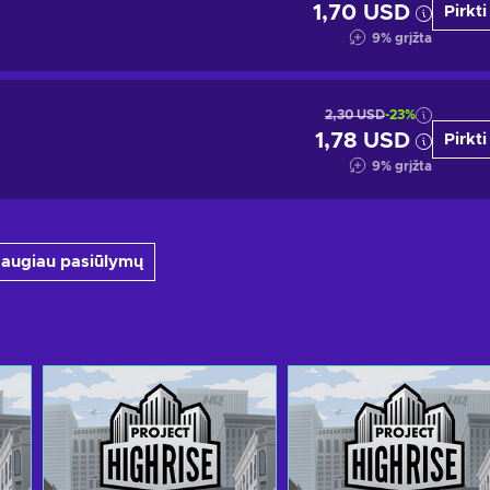
1,70 USD
Pirkti
9
%
grįžta
2,30 USD
-23%
1,78 USD
Pirkti
9
%
grįžta
 daugiau pasiūlymų