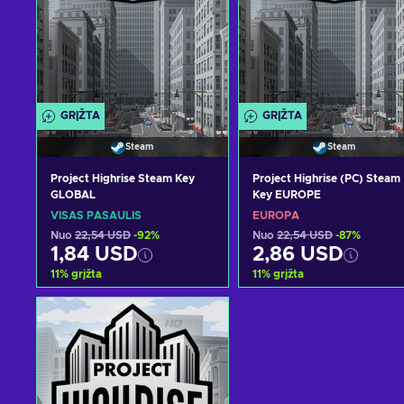
GRĮŽTA
GRĮŽTA
Steam
Steam
Project Highrise Steam Key
Project Highrise (PC) Steam
GLOBAL
Key EUROPE
VISAS PASAULIS
EUROPA
Nuo
22,54 USD
-92%
Nuo
22,54 USD
-87%
1,84 USD
2,86 USD
11
%
grįžta
11
%
grįžta
Pridėti į krepšelį
Pridėti į krepšelį
Peržiūrėti pasiūlymus
Peržiūrėti pasiūlymu