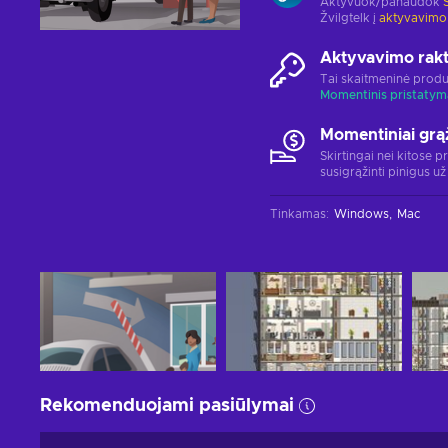
Aktyvuok/panaudok
Žvilgtelk į
aktyvavimo
Aktyvavimo rak
Tai skaitmeninė produ
Momentinis pristatym
Momentiniai grą
Skirtingai nei kitose p
susigrąžinti pinigus už
Tinkamas
:
Windows
Mac
Rekomenduojami pasiūlymai