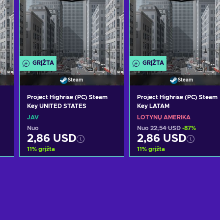
GRĮŽTA
GRĮŽTA
Steam
Steam
Project Highrise (PC) Steam
Project Highrise (PC) Steam
Key UNITED STATES
Key LATAM
JAV
LOTYNŲ AMERIKA
Nuo
Nuo
22,54 USD
-87%
2,86 USD
2,86 USD
11
%
grįžta
11
%
grįžta
Pridėti į krepšelį
Pridėti į krepšelį
s
Peržiūrėti pasiūlymus
Peržiūrėti pasiūlymu