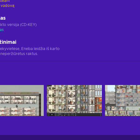
Steam
 vadovą
tas
kto versija (CD-KEY)
as
žinimai
rekyvietėse, Eneba leidžia iš karto
 neperžiūrėtus raktus.