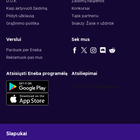
D.U.K.
Žaidimų naujienos
Kaip aktyvuoti žaidimą
Konkursai
Pildyti užklausą
Tapk partneriu
Grąžinimo politika
Snakzy: Žaisk ir uždirbk
Verslui
Sek mus
Parduok per Eneba
Reklamuok pas mus
Atsisiųsti Eneba programėlę
Atsiliepimai
Gauk asmeninius žaidimų pasiūlymus
Slapukai