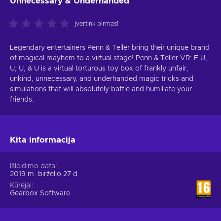
Unnecessary & Underhanded
Įvertink pirmas!
Legendary entertainers Penn & Teller bring their unique brand
of magical mayhem to a virtual stage! Penn & Teller VR: F U,
U, U, & U is a virtual torturous toy box of frankly unfair,
unkind, unnecessary, and underhanded magic tricks and
simulations that will absolutely baffle and humiliate your
friends.
Kita informacija
Išleidimo data
2019 m. birželio 27 d.
Kūrėjai
Gearbox Software