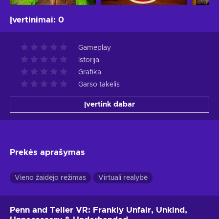
Įvertinimai
:
0
Gameplay
Istorija
Grafika
Garso takelis
Įvertink dabar
Prekės aprašymas
Vieno žaidėjo režimas
Virtuali realybė
Penn and Teller VR: Frankly Unfair, Unkind,