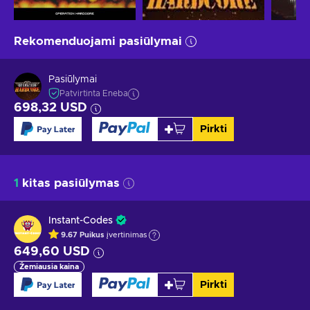
Rekomenduojami pasiūlymai
Pasiūlymai
Patvirtinta Eneba
698,32 USD
Pirkti
1
kitas pasiūlymas
Instant-Codes
9.67
Puikus
įvertinimas
649,60 USD
Žemiausia kaina
Pirkti