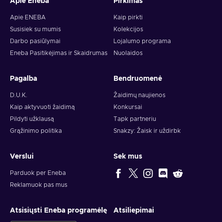
Apie Eneba
Pirkimas
Apie ENEBA
Kaip pirkti
Susisiek su mumis
Kolekcijos
Darbo pasiūlymai
Lojalumo programa
Eneba Pasitikėjimas ir Skaidrumas
Nuolaidos
Pagalba
Bendruomenė
D.U.K.
Žaidimų naujienos
Kaip aktyvuoti žaidimą
Konkursai
Pildyti užklausą
Tapk partneriu
Grąžinimo politika
Snakzy: Žaisk ir uždirbk
Verslui
Sek mus
Parduok per Eneba
Reklamuok pas mus
Atsisiųsti Eneba programėlę
Atsiliepimai