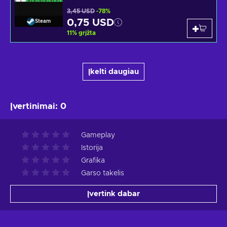
3,45 USD
-78%
0,75 USD
Steam
11
%
grįžta
Įkelti daugiau
Įvertinimai
:
0
Gameplay
Istorija
Grafika
Garso takelis
Įvertink dabar