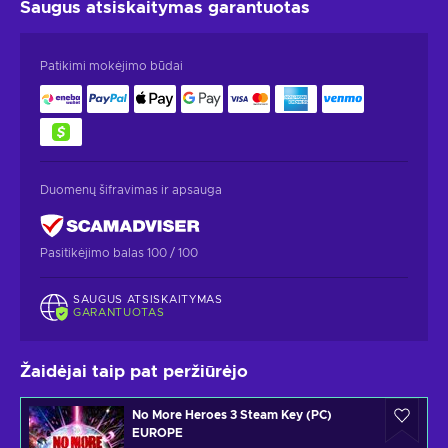
Saugus atsiskaitymas
garantuotas
Patikimi mokėjimo būdai
Duomenų šifravimas ir apsauga
Pasitikėjimo balas 100 / 100
SAUGUS ATSISKAITYMAS
GARANTUOTAS
Žaidėjai taip pat peržiūrėjo
No More Heroes 3 Steam Key (PC)
EUROPE