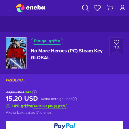
Pinigai grįžta
1713
No More Heroes (PC) Steam Key
GLOBAL
PASIŪLYMAI
23,06 USD
-34%
15,20 USD
Kaina nėra galutinė
14
%
grįžta
Geriausia pinigų grąža
Akcija baigiasi
po 51 dienos
!