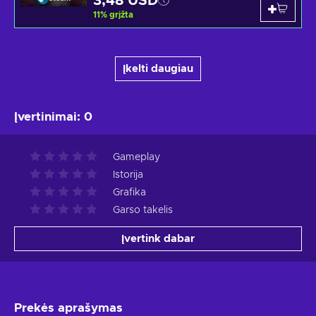
3,48 USD
11
%
grįžta
Įkelti daugiau
Įvertinimai
:
0
Gameplay
Istorija
Grafika
Garso takelis
Įvertink dabar
Prekės aprašymas