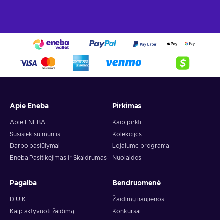
Apie Eneba
Pirkimas
Apie ENEBA
Kaip pirkti
Susisiek su mumis
Kolekcijos
Darbo pasiūlymai
Lojalumo programa
Eneba Pasitikėjimas ir Skaidrumas
Nuolaidos
Pagalba
Bendruomenė
D.U.K.
Žaidimų naujienos
Kaip aktyvuoti žaidimą
Konkursai