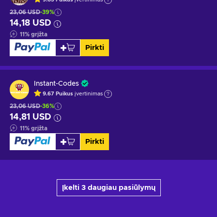
23,06 USD
-39%
14,18 USD
11
%
grįžta
Pirkti
Instant-Codes
9.67
Puikus
įvertinimas
23,06 USD
-36%
14,81 USD
11
%
grįžta
Pirkti
Įkelti 3 daugiau pasiūlymų