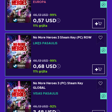
EUROPA
46,13 USD
-99%
0,57 USD
Steam
11
%
grįžta
No More Heroes 3 Steam Key (PC) ROW
LIKĘS PASAULIS
46,13 USD
-99%
0,68 USD
Steam
11
%
grįžta
No More Heroes 3 (PC) Steam Key
GLOBAL
VISAS PASAULIS
46,13 USD
-92%
Steam