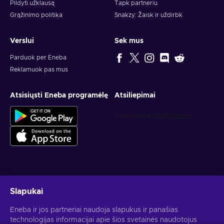
Pildyti užklausą
Tapk partneriu
Grąžinimo politika
Snakzy: Žaisk ir uždirbk
Verslui
Sek mus
Parduok per Eneba
Reklamuok pas mus
Atsisiųsti Eneba programėlę
Atsiliepimai
Gauk asmeninius žaidimų pasiūlymus
Slapukai
Prenumeruoti
Eneba ir jos partneriai naudoja slapukus ir panašias
technologijas informacijai apie šios svetainės naudotojus
Atšaukti prenumeratą gali bet kada. Daugiau informacijos rasi