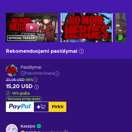
Rekomenduojami pasiūlymai
Pasiūlymai
Patvirtinta Eneba
23,06 USD
-34%
15,20 USD
14
%
grįžta
Geriausia pinigų grąža
Pirkti
Kasepo