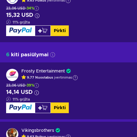
9.63
Puikus
įvertinimas
23,06 USD
-34%
15,32 USD
11
%
grįžta
Pirkti
6
kiti pasiūlymai
Frosty Entertainment
9.77
Nuostabus
įvertinimas
23,06 USD
-39%
14,14 USD
11
%
grįžta
Pirkti
Vikingsbrothers
9.63
Puikus
įvertinimas