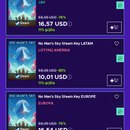
JAV
68,05 USD
-76%
16,57 USD
Steam
11
%
grįžta
No Man's Sky Steam Key LATAM
LOTYNŲ AMERIKA
68,05 USD
-85%
10,01 USD
Steam
11
%
grįžta
No Man's Sky Steam Key EUROPE
EUROPA
68,05 USD
-76%
Steam