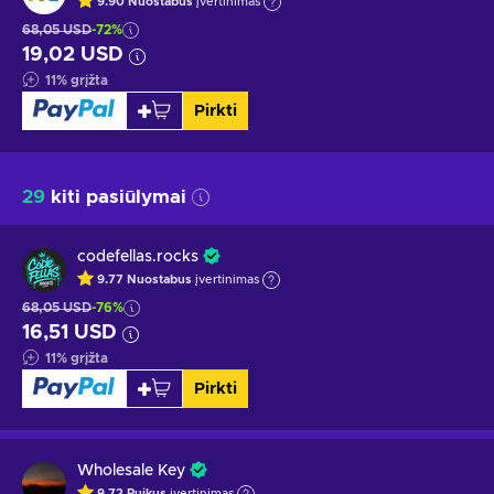
9.90
Nuostabus
įvertinimas
68,05 USD
-72%
19,02 USD
11
%
grįžta
Pirkti
29
kiti pasiūlymai
codefellas.rocks
9.77
Nuostabus
įvertinimas
68,05 USD
-76%
16,51 USD
11
%
grįžta
Pirkti
Wholesale Key
9.72
Puikus
įvertinimas