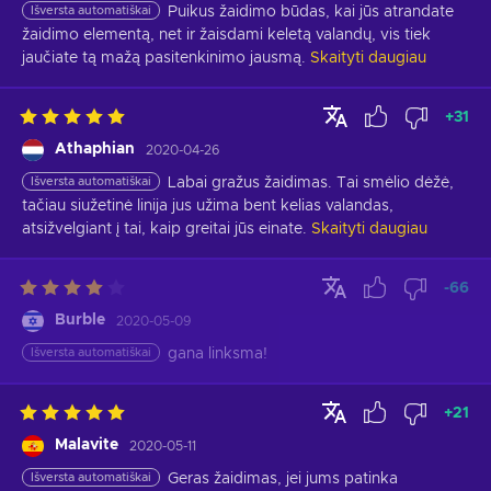
Išversta automatiškai
Puikus žaidimo būdas, kai jūs atrandate 
žaidimo elementą, net ir žaisdami keletą valandų, vis tiek 
jaučiate tą mažą pasitenkinimo jausmą.
Skaityti daugiau
+
31
Athaphian
2020-04-26
Išversta automatiškai
Labai gražus žaidimas. Tai smėlio dėžė, 
tačiau siužetinė linija jus užima bent kelias valandas, 
atsižvelgiant į tai, kaip greitai jūs einate.
Skaityti daugiau
-66
Burble
2020-05-09
Išversta automatiškai
gana linksma!
+
21
Malavite
2020-05-11
Išversta automatiškai
Geras žaidimas, jei jums patinka 