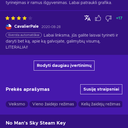
tyrinėjimas ir ramus išgyvenimas. Labai patraukli grafika.
+
17
CavalierPale
2020-08-28
Išversta automatiškai
Labai linksma, jūs galite laisvai tyrinėti ir 
daryti bet ką, apie ką galvojate, galimybių visumą, 
LITERALIAI!
Rodyti daugiau įvertinimų
Prekės aprašymas
Susiję straipsniai
Veiksmo
Vieno žaidėjo režimas
Kelių žaidėjų režimas
No Man's Sky Steam Key