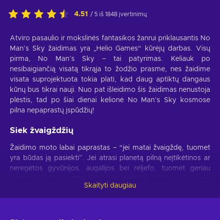
4.51
/ 5 iš 1848 įvertinimų
Atviro pasaulio ir mokslinės fantasikos žanrui priklausantis No
Man’s Sky žaidimas yra „Helio Games“ kūrėjų darbas. Visų
pirma, No Man’s Sky – tai patyrimas. Keliauk po
nesibaigiančią visatą tikrąja to žodžio prasme, nes žaidime
visata suprojektuota tokia plati, kad daug aptiktų dangaus
kūnų bus tikrai nauji. Nuo pat išleidimo šis žaidimas nenustoja
plėstis, tad po šiai dienai kelionė No Man’s Sky kosmose
pilna nepaprastų įspūdžių!
Siek žvaigždžių
Žaidimo moto labai paprastas – “jei matai žvaigždę, tuomet
yra būdas ją pasiekti”. Jei atrasi planetą pilną neįtikėtinos ar
neregėtos gyvūnijos, augalijos bei reljefo, tuomet geriau
padaryk kelias nuotraukas, nes, tikėtina, kad esi pirmasis
Skaityti daugiau
atklydęs į šią planetą! Kita vertus, No Man’s Sky žaidimas
nėra vien tik linksmybės – tyrinėjant kosmoso platybes tavęs
lauks iššūkiai ir pavojai, todėl tyrinėdamas būk atsargus ir