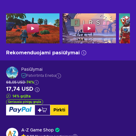
Rekomenduojami pasiūlymai
Pasiūlymai
Patvirtinta Eneba
68,05 USD
-74%
17,74 USD
14
%
grįžta
Geriausia pinigų grąža
Pirkti
A-Z Game Shop