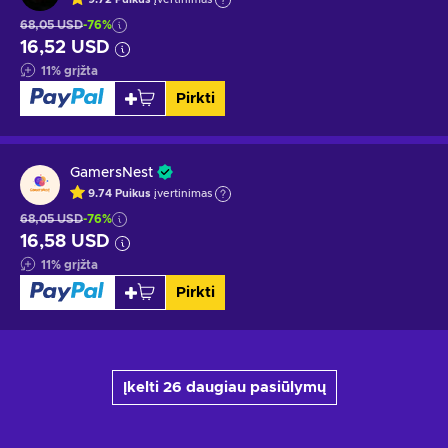
68,05 USD
-76%
16,52 USD
11
%
grįžta
Pirkti
GamersNest
9.74
Puikus
įvertinimas
68,05 USD
-76%
16,58 USD
11
%
grįžta
Pirkti
Įkelti 26 daugiau pasiūlymų