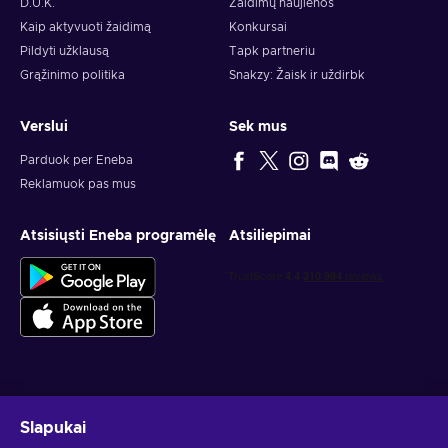
D.U.K.
Žaidimų naujienos
Kaip aktyvuoti žaidimą
Konkursai
Pildyti užklausą
Tapk partneriu
Grąžinimo politika
Snakzy: Žaisk ir uždirbk
Verslui
Sek mus
Parduok per Eneba
Reklamuok pas mus
Atsisiųsti Eneba programėlę
Atsiliepimai
Gauk asmeninius žaidimų pasiūlymus
Slapukai