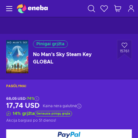
Pinigai grįžta
15761
No Man's Sky Steam Key
GLOBAL
PASIŪLYMAI
68,05 USD
-74%
17,74 USD
Kaina nėra galutinė
14
%
grįžta
Geriausia pinigų grąža
Akcija baigiasi
po 51 dienos
!