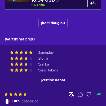
16,54 USD
11
%
grįžta
Įkelti daugiau
Įvertinimai
:
128
Gameplay
Istorija
Grafika
Garso takelis
Įvertink dabar
+
48
Turo
2020-08-06