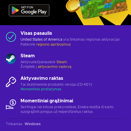
Visas pasaulis
United States of America
yra tinkamas regionas aktyvacijai
Patikrink
regiono apribojimus
Steam
Aktyvuok/panaudok
Steam
Žvilgtelk į
aktyvavimo vadovą
Aktyvavimo raktas
Tai skaitmeninė produkto versija (CD-KEY)
Momentinis pristatymas
Momentiniai grąžinimai
Skirtingai nei kitose prekyvietėse, Eneba leidžia iš karto
susigrąžinti pinigus už neperžiūrėtus raktus.
Tinkamas
:
Windows