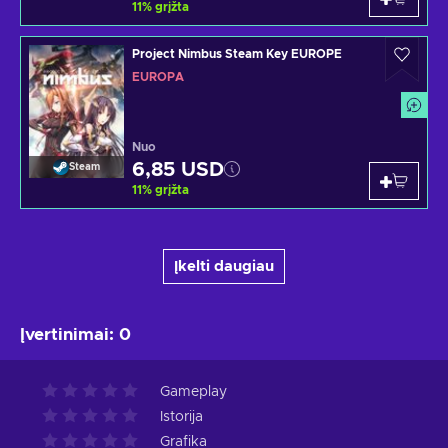
11
%
grįžta
Project Nimbus Steam Key EUROPE
EUROPA
Nuo
6,85 USD
Steam
11
%
grįžta
Įkelti daugiau
Įvertinimai
:
0
Gameplay
Istorija
Grafika