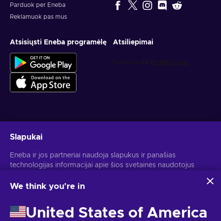
Parduok per Eneba
Reklamuok pas mus
Atsisiųsti Eneba programėlę
Atsiliepimai
Gauk asmeninius žaidimų pasiūlymus
Slapukai
Prenumeruoti
Eneba ir jos partneriai naudoja slapukus ir panašias
technologijas informacijai apie šios svetainės naudotojus
Atšaukti prenumeratą gali bet kada. Daugiau informacijos rasi
Privatumo pranešime
.
rinkti ir analizuoti. Šią informaciją naudojame, kad
pagerintume svetainės turinį, reklamą ir kitas paslaugas. Tavo
We think you're in
asmeniniai duomenys taip pat gali būti naudojami
Lietuvių
USD
skelbimams personalizuoti.
United States of America
Spustelėjus "Sutinku su viskuo", tu sutinki, kad Eneba ir jos