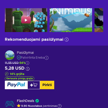
Rekomenduojami pasiūlymai
Pasiūlymai
Patvirtinta Eneba
11,55 USD
-54%
5,28 USD
14
%
grįžta
Geriausia pinigų grąža
Pirkti
FlashDeals
9.90
Nuostabus
įvertinimas