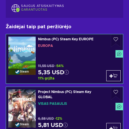
SAUGUS ATSISKAITYMAS
GARANTUOTAS
Žaidėjai taip pat peržiūrėjo
Nimbus (PC) Steam Key EUROPE
EUROPA
11,55 USD
-54%
5,35 USD
Steam
11
%
grįžta
Project Nimbus (PC) Steam Key
GLOBAL
VISAS PASAULIS
6,58 USD
-12%
5,81 USD
Steam