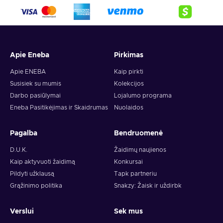
Apie Eneba
Pirkimas
Apie ENEBA
Kaip pirkti
Susisiek su mumis
Kolekcijos
Darbo pasiūlymai
Lojalumo programa
Eneba Pasitikėjimas ir Skaidrumas
Nuolaidos
Pagalba
Bendruomenė
D.U.K.
Žaidimų naujienos
Kaip aktyvuoti žaidimą
Konkursai
Pildyti užklausą
Tapk partneriu
Grąžinimo politika
Snakzy: Žaisk ir uždirbk
Verslui
Sek mus