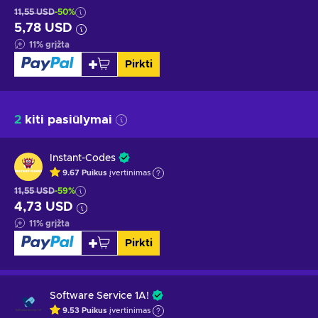
11,55 USD
-50%
5,78 USD
11
%
grįžta
Pirkti
2
kiti pasiūlymai
Instant-Codes
9.67
Puikus
įvertinimas
11,55 USD
-59%
4,73 USD
11
%
grįžta
Pirkti
Software Service 1A!
9.53
Puikus
įvertinimas