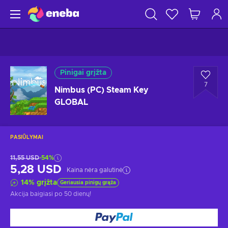
Pinigai grįžta
7
Nimbus (PC) Steam Key
GLOBAL
PASIŪLYMAI
11,55 USD
-54%
5,28 USD
Kaina nėra galutinė
14
%
grįžta
Geriausia pinigų grąža
Akcija baigiasi
po 50 dienų
!