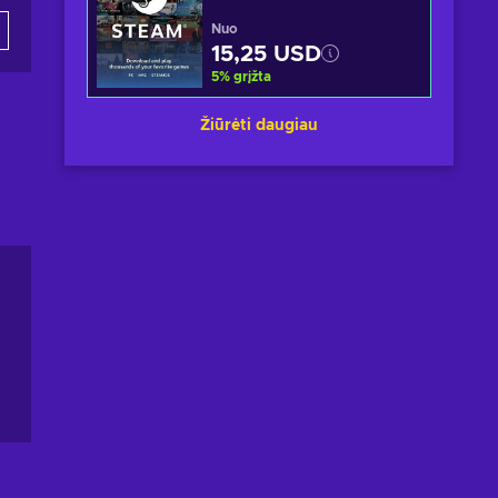
Nuo
15,25 USD
5
%
grįžta
Žiūrėti daugiau