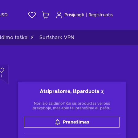
|
USD
Prisijungti
Registruotis
idimo taškai ⚡
Surfshark VPN
1
Atsiprašome, išparduota
:(
Nori šio žaidimo? Kai šis produktas vėl bus
prekyboje, mes apie tai pranešime el. paštu.
Pranešimas