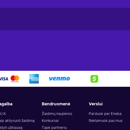
agalba
Bendruomenė
Verslui
U.K.
Žaidimų naujienos
Parduok per Eneba
ip aktyvuoti žaidimą
Konkursai
Reklamuok pas mus
ldyti užklausą
Tapk partneriu