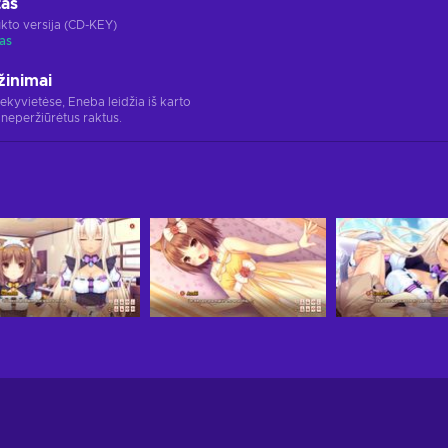
tas
kto versija (CD-KEY)
as
žinimai
rekyvietėse, Eneba leidžia iš karto
 neperžiūrėtus raktus.