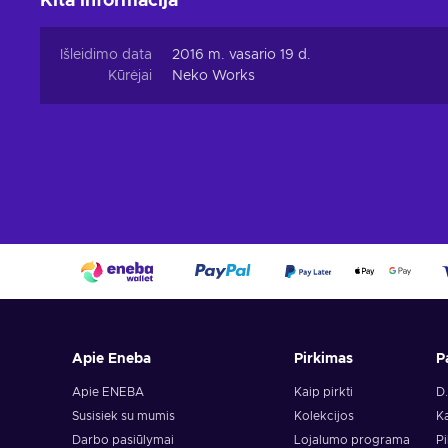
Kita informacija
Išleidimo data
2016 m. vasario 19 d.
Kūrėjai
Neko Works
Apie Eneba
Pirkimas
P
Apie ENEBA
Kaip pirkti
D.
Susisiek su mumis
Kolekcijos
Ka
Darbo pasiūlymai
Lojalumo programa
Pi