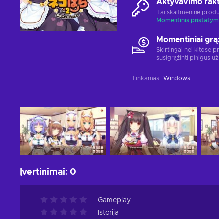
Aktyvavimo rak
Tai skaitmeninė produ
Momentinis pristatym
Momentiniai grą
Skirtingai nei kitose p
susigrąžinti pinigus už
Tinkamas
:
Windows
Įvertinimai
:
0
Gameplay
Istorija