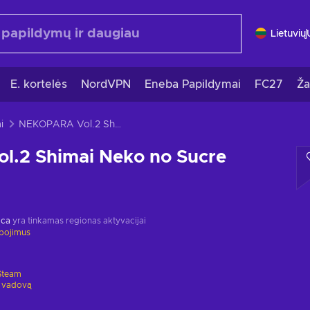
Lietuvių
E. kortelės
NordVPN
Eneba Papildymai
FC27
Ža
i
NEKOPARA Vol.2 Shimai Neko no Sucre
.2 Shimai Neko no Sucre
ica
yra tinkamas regionas aktyvacijai
ibojimus
Steam
 vadovą