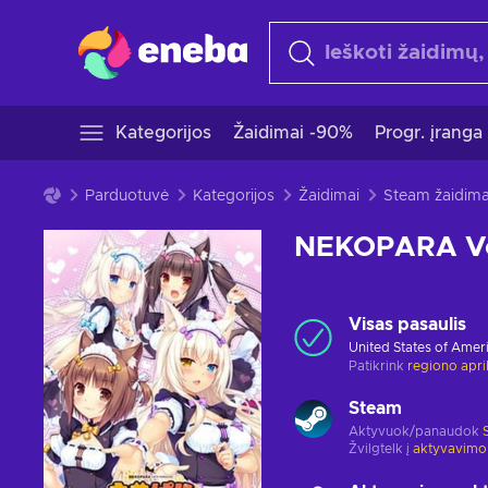
Kategorijos
Žaidimai -90%
Progr. įranga
Parduotuvė
Kategorijos
Žaidimai
Steam žaidima
NEKOPARA Vol
Visas pasaulis
United States of Amer
Patikrink
regiono apr
Steam
Aktyvuok/panaudok
Žvilgtelk į
aktyvavimo