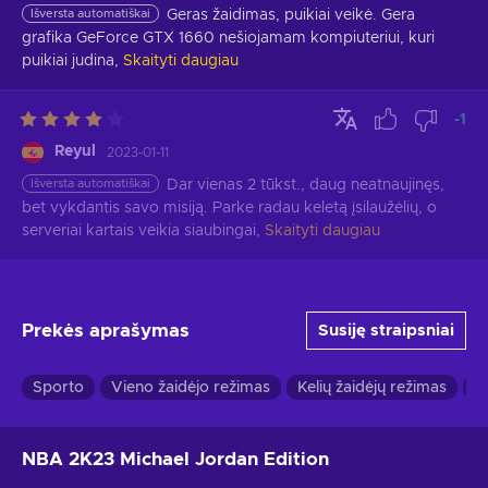
Išversta automatiškai
Geras žaidimas, puikiai veikė. Gera 
grafika GeForce GTX 1660 nešiojamam kompiuteriui, kuri 
puikiai judina,
Skaityti daugiau
-1
Reyul
2023-01-11
Išversta automatiškai
Dar vienas 2 tūkst., daug neatnaujinęs, 
bet vykdantis savo misiją. Parke radau keletą įsilaužėlių, o 
serveriai kartais veikia siaubingai,
Skaityti daugiau
Prekės aprašymas
Susiję straipsniai
Sporto
Vieno žaidėjo režimas
Kelių žaidėjų režimas
V
NBA 2K23 Michael Jordan Edition