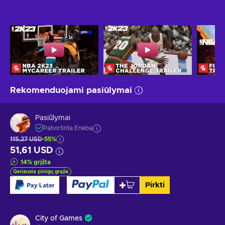
Rekomenduojami pasiūlymai
Pasiūlymai
Patvirtinta Eneba
115,27 USD
-55%
51,61 USD
14
%
grįžta
Geriausia pinigų grąža
Pirkti
City of Games