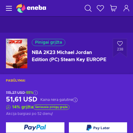
Pinigai grįžta
238
NBA 2K23 Michael Jordan
Edition (PC) Steam Key EUROPE
PASIŪLYMAI
115,27 USD
-55%
51,61 USD
Kaina nėra galutinė
14
%
grįžta
Geriausia pinigų grąža
Akcija baigiasi
po 52 dienų
!