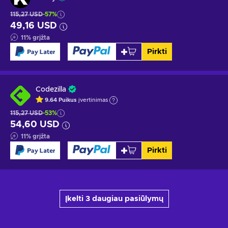
115,27 USD
-57%
49,16 USD
11
%
grįžta
Pirkti
Codezilla
9.64
Puikus
įvertinimas
115,27 USD
-53%
54,60 USD
11
%
grįžta
Pirkti
Įkelti 3 daugiau pasiūlymų