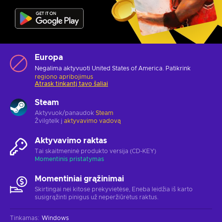
Europa
Negalima aktyvuoti United States of America. Patikrink
regiono apribojimus
Atrask tinkantį tavo šaliai
Steam
Aktyvuok/panaudok
Steam
Žvilgtelk į
aktyvavimo vadovą
Aktyvavimo raktas
Tai skaitmeninė produkto versija (CD-KEY)
Momentinis pristatymas
Momentiniai grąžinimai
Skirtingai nei kitose prekyvietėse, Eneba leidžia iš karto
susigrąžinti pinigus už neperžiūrėtus raktus.
Tinkamas
:
Windows