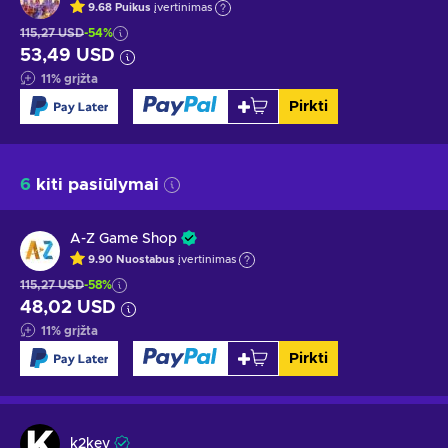
9.68
Puikus
įvertinimas
115,27 USD
-54%
53,49 USD
11
%
grįžta
Pirkti
6
kiti pasiūlymai
A-Z Game Shop
9.90
Nuostabus
įvertinimas
115,27 USD
-58%
48,02 USD
11
%
grįžta
Pirkti
k2key