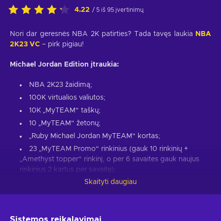
4.22
/ 5 iš 95 įvertinimų
Nori dar geresnės NBA 2K patirties? Tada tavęs laukia
NBA
2K23 VC
– pirk pigiau!
Michael Jordan Edition įtraukia:
NBA 2K23 žaidimą;
100K virtualios valiutos;
10K „MyTEAM“ taškų;
10 „MyTEAM“ žetonų;
„Ruby Michael Jordan MyTEAM“ kortas;
23 „MyTEAM Promo“ rinkinius (gauk 10 rinkinių +
„Amethyst topper“ rinkinį, o per 6 savaites gauk naujus
rinkinius 2 kartus per savaitę);
Skaityti daugiau
„Free Agent“ pasirinkimą „MyTEAM“ rinkinyje;
„Diamond Jordan Shoe MyTEAM“ kortelę;
„Ruby Coach Card MyTEAM“ rinkinį;
Sistemos reikalavimai