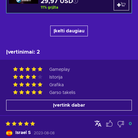
29,97 USD
Steam
11
%
grįžta
Įkelti daugiau
Įvertinimai
:
2
Gameplay
Istorija
Grafika
Garso takelis
Įvertink dabar
0
Israel S
2023-08-08