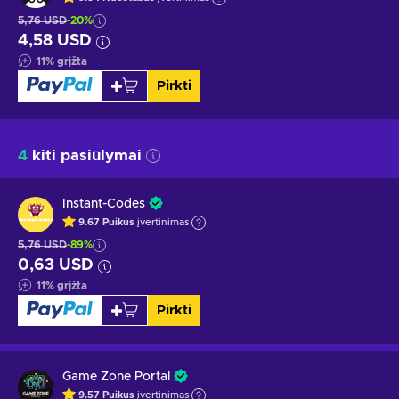
5,76 USD
-20%
4,58 USD
11
%
grįžta
Pirkti
4
kiti pasiūlymai
Instant-Codes
9.67
Puikus
įvertinimas
5,76 USD
-89%
0,63 USD
11
%
grįžta
Pirkti
Game Zone Portal
9.57
Puikus
įvertinimas