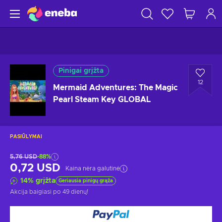
Pinigai grįžta
12
Mermaid Adventures: The Magic
Pearl Steam Key GLOBAL
PASIŪLYMAI
5,76 USD
-88%
0,72 USD
Kaina nėra galutinė
14
%
grįžta
Geriausia pinigų grąža
Akcija baigiasi
po 49 dienų
!