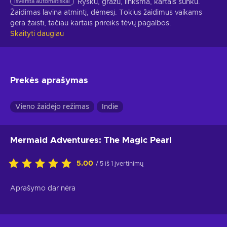
Išversta automatiškai
Ryšku, gražu, linksma, kartais sunku. 
Žaidimas lavina atmintį, dėmesį. Tokius žaidimus vaikams 
gera žaisti, tačiau kartais prireiks tėvų pagalbos.
Skaityti daugiau
Prekės aprašymas
Vieno žaidėjo režimas
Indie
Mermaid Adventures: The Magic Pearl
5.00
/ 5 iš 1 įvertinimų
Aprašymo dar nėra