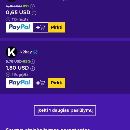
5,76 USD
-89%
0,65 USD
11
%
grįžta
Pirkti
k2key
5,76 USD
-69%
1,80 USD
11
%
grįžta
Pirkti
Įkelti 1 daugiau pasiūlymų