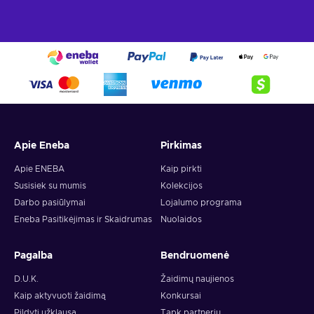
Apie Eneba
Pirkimas
Apie ENEBA
Kaip pirkti
Susisiek su mumis
Kolekcijos
Darbo pasiūlymai
Lojalumo programa
Eneba Pasitikėjimas ir Skaidrumas
Nuolaidos
Pagalba
Bendruomenė
D.U.K.
Žaidimų naujienos
Kaip aktyvuoti žaidimą
Konkursai
Pildyti užklausą
Tapk partneriu