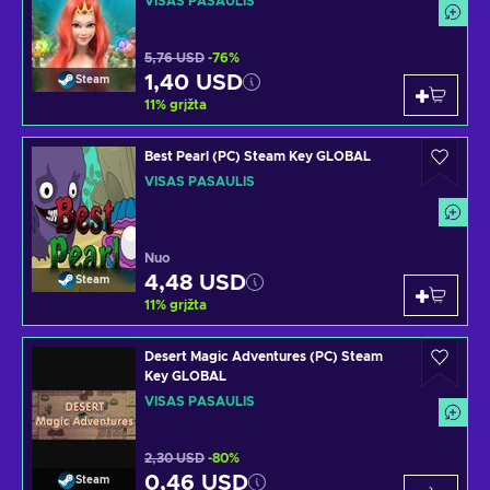
VISAS PASAULIS
5,76 USD
-76%
1,40 USD
Steam
11
%
grįžta
Best Pearl (PC) Steam Key GLOBAL
VISAS PASAULIS
Nuo
4,48 USD
Steam
11
%
grįžta
Desert Magic Adventures (PC) Steam
Key GLOBAL
VISAS PASAULIS
2,30 USD
-80%
0,46 USD
Steam