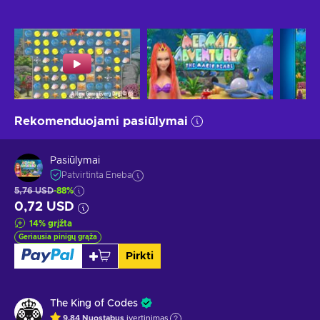
Rekomenduojami pasiūlymai
Pasiūlymai
Patvirtinta Eneba
5,76 USD
-88%
0,72 USD
14
%
grįžta
Geriausia pinigų grąža
Pirkti
The King of Codes
9.84
Nuostabus
įvertinimas