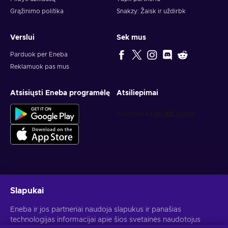
Grąžinimo politika
Snakzy: Žaisk ir uždirbk
Verslui
Sek mus
Parduok per Eneba
Reklamuok pas mus
Atsisiųsti Eneba programėlę
Atsiliepimai
Gauk asmeninius žaidimų pasiūlymus
Slapukai
Prenumeruoti
Eneba ir jos partneriai naudoja slapukus ir panašias
technologijas informacijai apie šios svetainės naudotojus
Atšaukti prenumeratą gali bet kada. Daugiau informacijos rasi