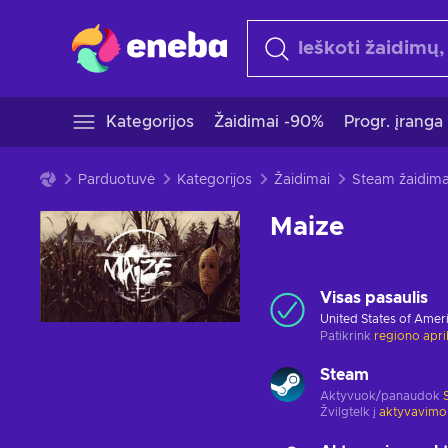
Kategorijos
Žaidimai -90%
Progr. įranga
Parduotuvė
Kategorijos
Žaidimai
Steam žaidima
Maize
Visas pasaulis
United States of Amer
Patikrink
regiono apr
Steam
Aktyvuok/panaudok
Žvilgtelk į
aktyvavimo