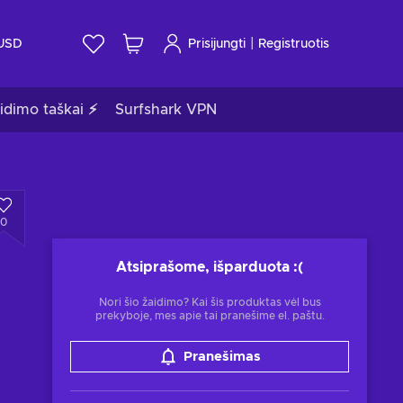
|
USD
Prisijungti
Registruotis
idimo taškai ⚡
Surfshark VPN
0
Atsiprašome, išparduota
:(
Nori šio žaidimo? Kai šis produktas vėl bus
prekyboje, mes apie tai pranešime el. paštu.
Pranešimas