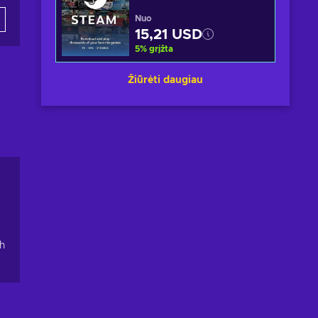
Nuo
15,21 USD
5
%
grįžta
Žiūrėti daugiau
th