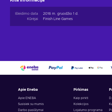
Kita informacija
Išleidimo data
2016 m. gruodžio 1 d.
Kūrėjai
Finish Line Games
Apie Eneba
Pirkimas
P
Apie ENEBA
Kaip pirkti
D.
Susisiek su mumis
Kolekcijos
Ka
Darbo pasiūlymai
Lojalumo programa
Pi