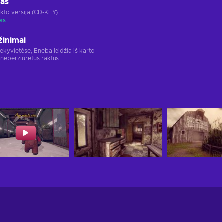
tas
kto versija (CD-KEY)
as
žinimai
rekyvietėse, Eneba leidžia iš karto
 neperžiūrėtus raktus.