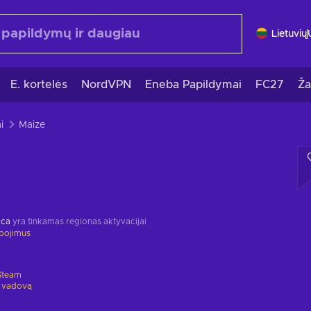
Lietuvių
E. kortelės
NordVPN
Eneba Papildymai
FC27
Ža
i
Maize
ica
yra tinkamas regionas aktyvacijai
ibojimus
Steam
 vadovą