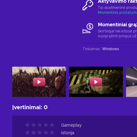
Aktyvavimo rak
Tai skaitmeninė produ
Momentinis pristatym
Momentiniai grą
Skirtingai nei kitose p
susigrąžinti pinigus už
Tinkamas
:
Windows
Įvertinimai
:
0
Gameplay
Istorija