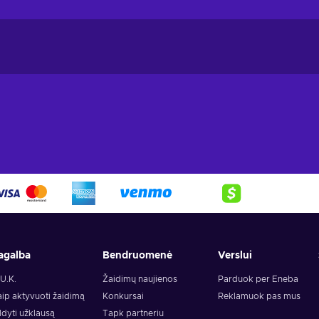
agalba
Bendruomenė
Verslui
U.K.
Žaidimų naujienos
Parduok per Eneba
ip aktyvuoti žaidimą
Konkursai
Reklamuok pas mus
ldyti užklausą
Tapk partneriu