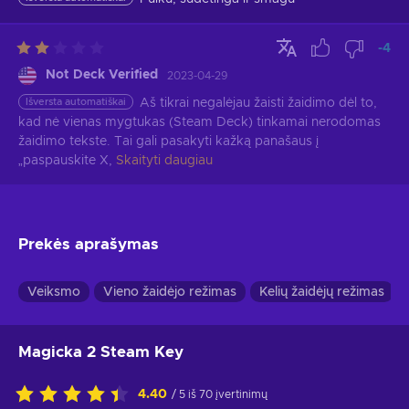
-4
Not Deck Verified
2023-04-29
Išversta automatiškai
Aš tikrai negalėjau žaisti žaidimo dėl to, 
kad nė vienas mygtukas (Steam Deck) tinkamai nerodomas 
žaidimo tekste. Tai gali pasakyti kažką panašaus į 
„paspauskite X,
Skaityti daugiau
Prekės aprašymas
Veiksmo
Vieno žaidėjo režimas
Kelių žaidėjų režimas
Magicka 2 Steam Key
4.40
/ 5 iš 70 įvertinimų