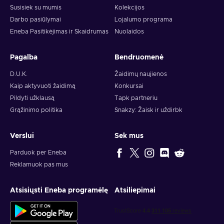
Susisiek su mumis
Kolekcijos
Darbo pasiūlymai
Lojalumo programa
Eneba Pasitikėjimas ir Skaidrumas
Nuolaidos
Pagalba
Bendruomenė
D.U.K.
Žaidimų naujienos
Kaip aktyvuoti žaidimą
Konkursai
Pildyti užklausą
Tapk partneriu
Grąžinimo politika
Snakzy: Žaisk ir uždirbk
Verslui
Sek mus
Parduok per Eneba
Reklamuok pas mus
Atsisiųsti Eneba programėlę
Atsiliepimai