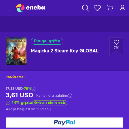
Pinigai grįžta
791
Magicka 2 Steam Key GLOBAL
PASIŪLYMAI
17,33 USD
-79%
3,61 USD
Kaina nėra galutinė
14
%
grįžta
Geriausia pinigų grąža
Akcija baigiasi
po 50 dienų
!