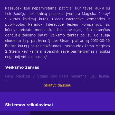
Pasiruošk ilgai nepamirštamai patirčiai, kuri tavęs laukia su
tiek žaidėjų, tiek kritikų palankiai įvertintu Magicka 2 key!
Sukurtas žaidimų kūrėjų Pieces Interactive komandos ir
publikuotas Paradox Interactive leidėjų kompanijos, šis
kūrinys pristato mechanikas bei inovacijas, užtikrinsiančias
geriausią žaidimo patirtį. veiksmo žanras bei su juo susiję
elementai taip pat kelia šį, per Steam platformą 2015-05-26
išleistą kūrinį į naujas aukštumas. Pasinaudok žema Magicka
2 Steam key kaina ir išbandyk save pasinerdamas į iššūkių
negailintį virtualų pasaulį!
Veiksmo žanras
Gera Magicka 2 Steam key kaina nekantriai jūsų laukia.
Turėsite galimybe pasinerti į įtraukiantį veiksmą, o patys
Skaityti daugiau
tapsite itin unikalios ir asmeninės patirties dalimi. Nuo
kruopštaus taikinio nustatymo iki teisingos atakos
pasirinkimo, viskas bus tik jūsų rankose. Tačiau verta
nepamiršti, jog su didele galia ateina ir daug atsakomybių.
Sistemos reikalavimai
Turėti kontrolę reiškia sugebėti teisingai ją išnaudoti: pasverti
rizikas, greitai priimti tinkamus sprendimus bei suplanuoti