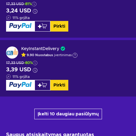
17,33 USD
-81%
3,24 USD
11
%
grįžta
Pirkti
KeyInstantDelivery
9.90
Nuostabus
įvertinimas
17,33 USD
-80%
3,39 USD
11
%
grįžta
Pirkti
Įkelti 10 daugiau pasiūlymų
Saugus atsiskaitymas
garantuotas