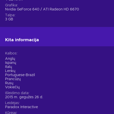
veiksmas stebimas iš viršaus
– kūrinio pasaulis stebimas
Grafika
iš viršaus;
Nvidia GeForce 640 / ATI Radeon HD 6670
žema Magicka 2 (PC) kaina.
Talpa
3 GB
Kita informacija
Kalbos
Anglų
Ispanų
Italų
Lenkų
Portuguese-Brazil
Prancūzų
Rusų
Vokiečių
Išleidimo data
2015 m. gegužės 26 d.
Leidėjas
Paradox Interactive
Kūrėjai