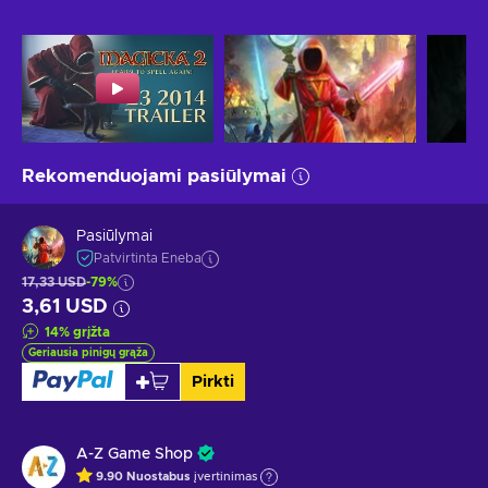
Rekomenduojami pasiūlymai
Pasiūlymai
Patvirtinta Eneba
17,33 USD
-79%
3,61 USD
14
%
grįžta
Geriausia pinigų grąža
Pirkti
A-Z Game Shop
9.90
Nuostabus
įvertinimas