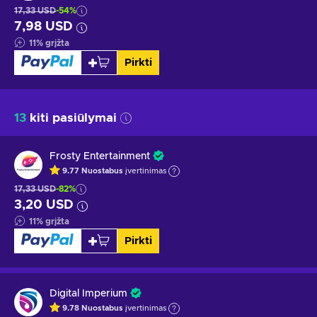
17,33 USD
-54%
7,98 USD
11
%
grįžta
Pirkti
13
kiti pasiūlymai
Frosty Entertainment
9.77
Nuostabus
įvertinimas
17,33 USD
-82%
3,20 USD
11
%
grįžta
Pirkti
Digital Imperium
9.78
Nuostabus
įvertinimas