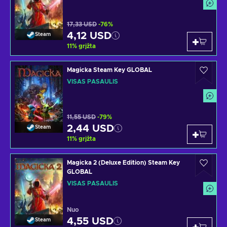
17,33 USD
-76%
4,12 USD
Steam
11
%
grįžta
Magicka Steam Key GLOBAL
VISAS PASAULIS
11,55 USD
-79%
2,44 USD
Steam
11
%
grįžta
Magicka 2 (Deluxe Edition) Steam Key
GLOBAL
VISAS PASAULIS
Nuo
4,55 USD
Steam