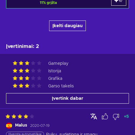
11
%
grįžta
Įkelti daugiau
Įvertinimai
:
2
Gameplay
Istorija
Grafika
Garso takelis
Įvertink dabar
+
5
Malus
2020-07-19
Išversta automatiškai
Puiku, sudėtinga ir smagu