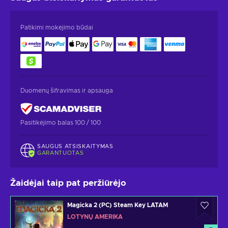
Patikimi mokėjimo būdai
Duomenų šifravimas ir apsauga
Pasitikėjimo balas 100 / 100
SAUGUS ATSISKAITYMAS
GARANTUOTAS
Žaidėjai taip pat peržiūrėjo
Magicka 2 (PC) Steam Key LATAM
LOTYNŲ AMERIKA