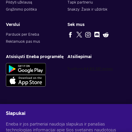
Pildyti užklausą
Tapk partneriu
Grąžinimo politika
Snakzy: Žaisk ir uždirbk
Verslui
Sek mus
Parduok per Eneba
Reklamuok pas mus
Atsisiųsti Eneba programėlę
Atsiliepimai
Gauk asmeninius žaidimų pasiūlymus
Slapukai
Prenumeruoti
Eneba ir jos partneriai naudoja slapukus ir panašias
technologijas informacijai apie šios svetainės naudotojus
Atšaukti prenumeratą gali bet kada. Daugiau informacijos rasi