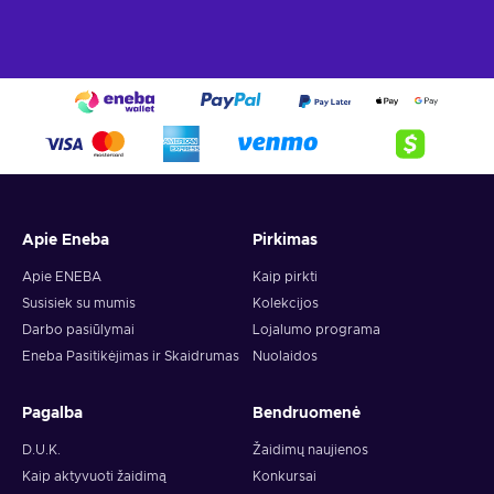
Apie Eneba
Pirkimas
Apie ENEBA
Kaip pirkti
Susisiek su mumis
Kolekcijos
Darbo pasiūlymai
Lojalumo programa
Eneba Pasitikėjimas ir Skaidrumas
Nuolaidos
Pagalba
Bendruomenė
D.U.K.
Žaidimų naujienos
Kaip aktyvuoti žaidimą
Konkursai