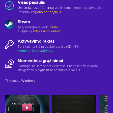
Visas pasaulis
United States of America
yra tinkamas regionas aktyvacijai
Patikrink
regiono apribojimus
Steam
Aktyvuok/panaudok
Steam
Žvilgtelk į
aktyvavimo vadovą
Aktyvavimo raktas
Tai skaitmeninė produkto versija (CD-KEY)
Momentinis pristatymas
Momentiniai grąžinimai
Skirtingai nei kitose prekyvietėse, Eneba leidžia iš karto
susigrąžinti pinigus už neperžiūrėtus raktus.
Tinkamas
:
Windows