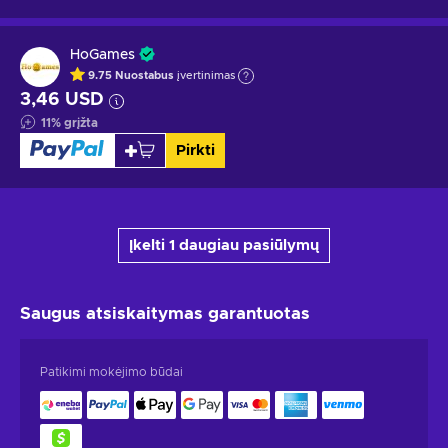
HoGames
9.75
Nuostabus
įvertinimas
3,46 USD
11
%
grįžta
Pirkti
Įkelti 1 daugiau pasiūlymų
Saugus atsiskaitymas
garantuotas
Patikimi mokėjimo būdai