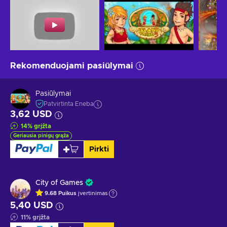
Rekomenduojami pasiūlymai
Pasiūlymai
Patvirtinta Eneba
3,62 USD
14
%
grįžta
Geriausia pinigų grąža
Pirkti
City of Games
9.68
Puikus
įvertinimas
5,40 USD
11
%
grįžta