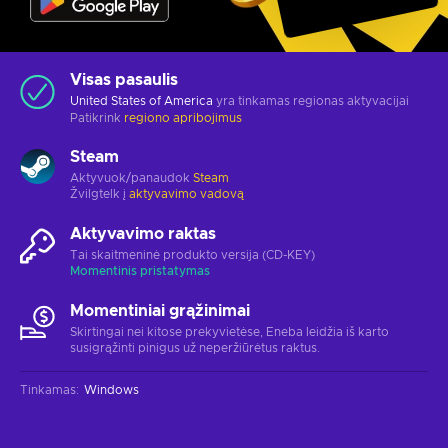
Visas pasaulis
United States of America
yra tinkamas regionas aktyvacijai
Patikrink
regiono apribojimus
Steam
Aktyvuok/panaudok
Steam
Žvilgtelk į
aktyvavimo vadovą
Aktyvavimo raktas
Tai skaitmeninė produkto versija (CD-KEY)
Momentinis pristatymas
Momentiniai grąžinimai
Skirtingai nei kitose prekyvietėse, Eneba leidžia iš karto
susigrąžinti pinigus už neperžiūrėtus raktus.
Tinkamas
:
Windows