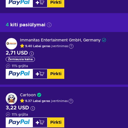
Pirkti
4
kiti pasiūlymai
Immanitas Entertainment GmbH, Germany
9.40
Labai geras
įvertinimas
2,71 USD
Žemiausia kaina
11
%
grįžta
Pirkti
Cartoon
9.37
Labai geras
įvertinimas
3,22 USD
11
%
grįžta
Pirkti