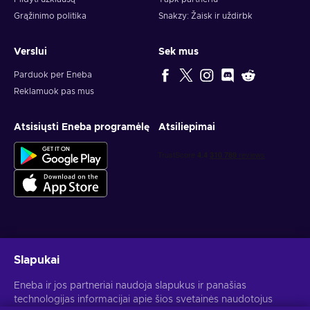
Grąžinimo politika
Snakzy: Žaisk ir uždirbk
Verslui
Sek mus
Parduok per Eneba
Reklamuok pas mus
Atsisiųsti Eneba programėlę
Atsiliepimai
Gauk asmeninius žaidimų pasiūlymus
Slapukai
Prenumeruoti
Eneba ir jos partneriai naudoja slapukus ir panašias
technologijas informacijai apie šios svetainės naudotojus
Atšaukti prenumeratą gali bet kada. Daugiau informacijos rasi