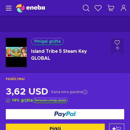
Pinigai grįžta
15
Island Tribe 5 Steam Key
GLOBAL
PASIŪLYMAI
3,62 USD
Kaina nėra galutinė
14
%
grįžta
Geriausia pinigų grąža
Pirkti