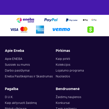
Apie Eneba
Pirkimas
Apie ENEBA
Kaip pirkti
Susisiek su mumis
Kolekcijos
Darbo pasiūlymai
Lojalumo programa
Eneba Pasitikėjimas ir Skaidrumas
Nuolaidos
Pagalba
Bendruomenė
D.U.K.
Žaidimų naujienos
Kaip aktyvuoti žaidimą
Konkursai
Pildyti užklausą
Tapk partneriu