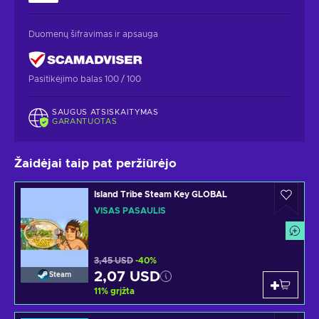
Duomenų šifravimas ir apsauga
Pasitikėjimo balas 100 / 100
SAUGUS ATSISKAITYMAS
GARANTUOTAS
Žaidėjai taip pat peržiūrėjo
Island Tribe Steam Key GLOBAL
VISAS PASAULIS
3,45 USD
-40%
2,07 USD
Steam
11
%
grįžta