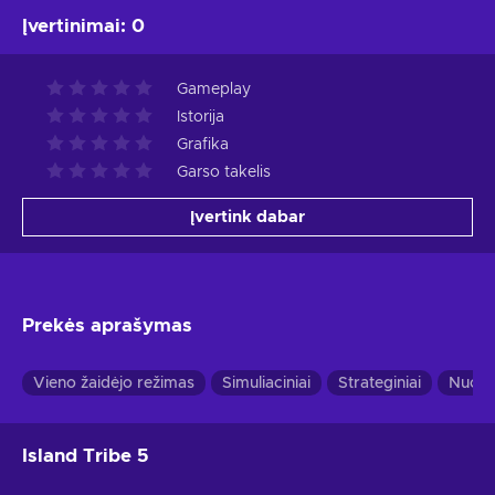
Įvertinimai
:
0
Gameplay
Istorija
Grafika
Garso takelis
Įvertink dabar
Prekės aprašymas
Vieno žaidėjo režimas
Simuliaciniai
Strateginiai
Nuoty
Island Tribe 5