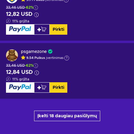
33,46 USD
-62%
12,82 USD
11
%
grįžta
Pirkti
psgamezone
9.54
Puikus
įvertinimas
33,46 USD
-62%
12,84 USD
11
%
grįžta
Pirkti
Įkelti 18 daugiau pasiūlymų