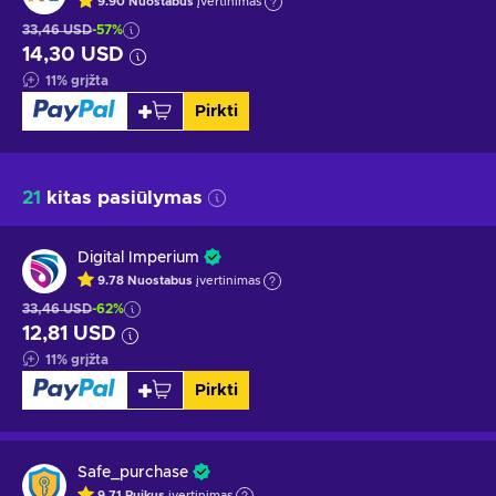
9.90
Nuostabus
įvertinimas
33,46 USD
-57%
14,30 USD
11
%
grįžta
Pirkti
21
kitas pasiūlymas
Digital Imperium
9.78
Nuostabus
įvertinimas
33,46 USD
-62%
12,81 USD
11
%
grįžta
Pirkti
Safe_purchase
9.71
Puikus
įvertinimas