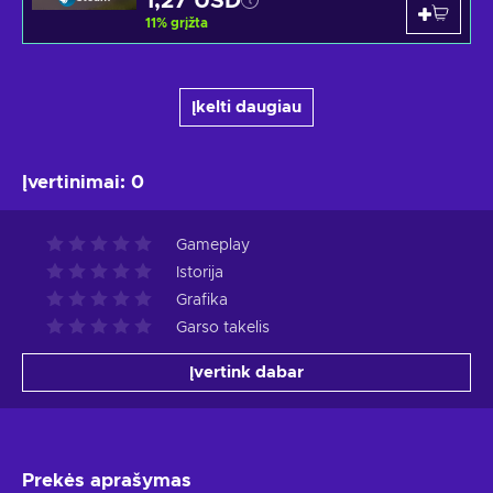
1,27 USD
11
%
grįžta
Įkelti daugiau
Įvertinimai
:
0
Gameplay
Istorija
Grafika
Garso takelis
Įvertink dabar
Prekės aprašymas