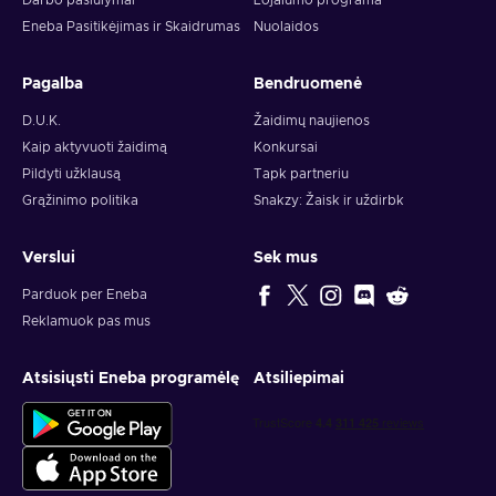
Darbo pasiūlymai
Lojalumo programa
Eneba Pasitikėjimas ir Skaidrumas
Nuolaidos
Pagalba
Bendruomenė
D.U.K.
Žaidimų naujienos
Kaip aktyvuoti žaidimą
Konkursai
Pildyti užklausą
Tapk partneriu
Grąžinimo politika
Snakzy: Žaisk ir uždirbk
Verslui
Sek mus
Parduok per Eneba
Reklamuok pas mus
Atsisiųsti Eneba programėlę
Atsiliepimai