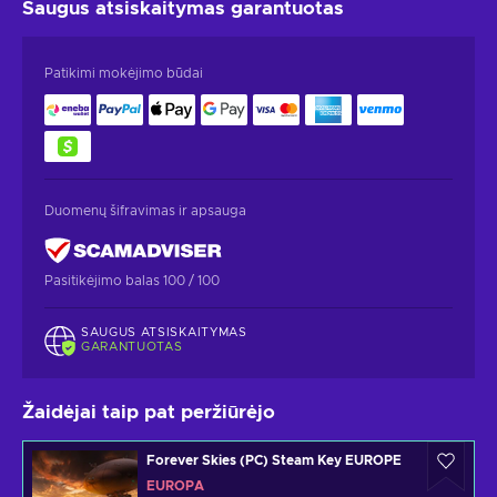
Saugus atsiskaitymas
garantuotas
Patikimi mokėjimo būdai
Duomenų šifravimas ir apsauga
Pasitikėjimo balas 100 / 100
SAUGUS ATSISKAITYMAS
GARANTUOTAS
Žaidėjai taip pat peržiūrėjo
Forever Skies (PC) Steam Key EUROPE
EUROPA