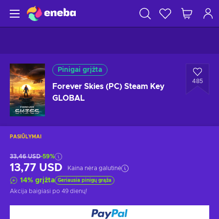
Pinigai grįžta
485
Forever Skies (PC) Steam Key
GLOBAL
PASIŪLYMAI
33,46 USD
-59%
13,77 USD
Kaina nėra galutinė
14
%
grįžta
Geriausia pinigų grąža
Akcija baigiasi
po 49 dienų
!