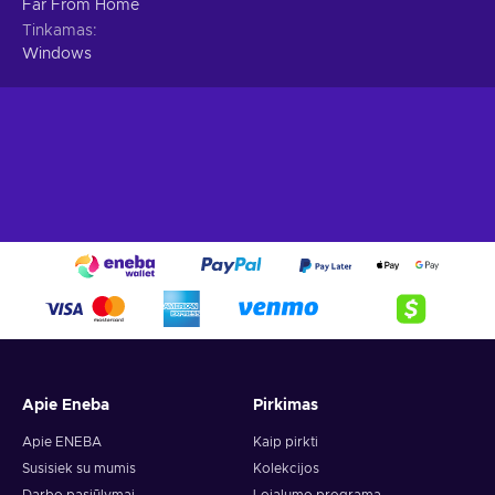
Far From Home
žema Forever Skies key kaina.
Tinkamas
Windows
Apie Eneba
Pirkimas
Apie ENEBA
Kaip pirkti
Susisiek su mumis
Kolekcijos