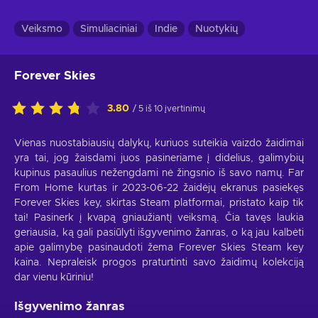
Veiksmo
Simuliaciniai
Indie
Nuotykių
Forever Skies
3.80
/ 5 iš 10 įvertinimų
Vienas nuostabiausių dalykų, kuriuos suteikia vaizdo žaidimai
yra tai, jog žaisdami juos pasineriame į didelius, galimybių
kupinus pasaulius nežengdami nė žingsnio iš savo namų. Far
From Home kurtas ir 2023-06-22 žaidėjų ekranus pasiekęs
Forever Skies key, skirtas Steam platformai, pristato kaip tik
tai! Pasinerk į kvapą gniaužiantį veiksmą. Čia tavęs laukia
geriausia, ką gali pasiūlyti išgyvenimo žanras, o ką jau kalbėti
apie galimybę pasinaudoti žema Forever Skies Steam key
kaina. Nepraleisk progos praturtinti savo žaidimų kolekciją
dar vienu kūriniu!
Išgyvenimo žanras