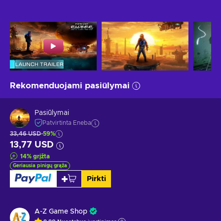
Rekomenduojami pasiūlymai
Pasiūlymai
Patvirtinta Eneba
33,46 USD
-59%
13,77 USD
14
%
grįžta
Geriausia pinigų grąža
Pirkti
A-Z Game Shop