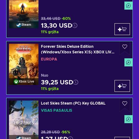
33,46 USD
-60%
13,30 USD
Steam
11
%
grįžta
Forever Skies Deluxe Edition
(Windows/Xbox Series X|S) XBOX LIVE
Key EUROPE
EUROPA
Nuo
39,25 USD
Xbox Live
11
%
grįžta
Lost Skies Steam (PC) Key GLOBAL
VISAS PASAULIS
28,28 USD
-96%
Steam