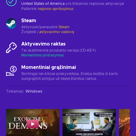
United States of America
yra tinkamas regionas aktyvacijai
Patikrink
regiono apribojimus
Steam
Aktyvuok/panaudok
Steam
Žvilgtelk į
aktyvavimo vadovą
Aktyvavimo raktas
Tai skaitmeninė produkto versija (CD-KEY)
Momentinis pristatymas
Momentiniai grąžinimai
Skirtingai nei kitose prekyvietėse, Eneba leidžia iš karto
susigrąžinti pinigus už neperžiūrėtus raktus.
Tinkamas
:
Windows