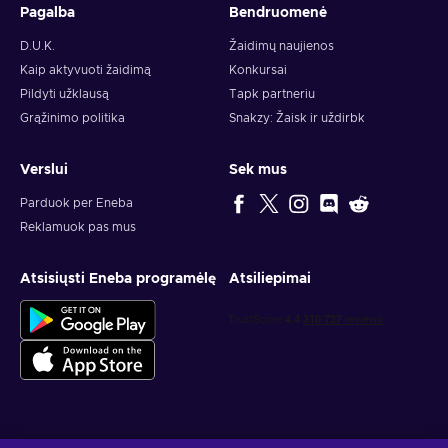
Pagalba
Bendruomenė
D.U.K.
Žaidimų naujienos
Kaip aktyvuoti žaidimą
Konkursai
Pildyti užklausą
Tapk partneriu
Grąžinimo politika
Snakzy: Žaisk ir uždirbk
Verslui
Sek mus
Parduok per Eneba
Reklamuok pas mus
Atsisiųsti Eneba programėlę
Atsiliepimai