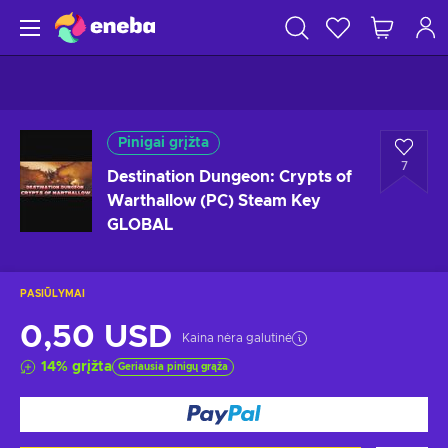
Pinigai grįžta
7
Destination Dungeon: Crypts of
Warthallow (PC) Steam Key
GLOBAL
PASIŪLYMAI
0,50 USD
Kaina nėra galutinė
14
%
grįžta
Geriausia pinigų grąža