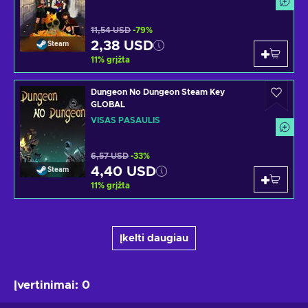
11,54 USD
-79%
2,38 USD
Steam
11
%
grįžta
Dungeon No Dungeon Steam Key
GLOBAL
VISAS PASAULIS
6,57 USD
-33%
4,40 USD
Steam
11
%
grįžta
Įkelti daugiau
Įvertinimai
:
0