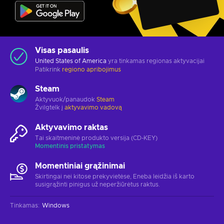
Visas pasaulis
United States of America
yra tinkamas regionas aktyvacijai
Patikrink
regiono apribojimus
Steam
Aktyvuok/panaudok
Steam
Žvilgtelk į
aktyvavimo vadovą
Aktyvavimo raktas
Tai skaitmeninė produkto versija (CD-KEY)
Momentinis pristatymas
Momentiniai grąžinimai
Skirtingai nei kitose prekyvietėse, Eneba leidžia iš karto
susigrąžinti pinigus už neperžiūrėtus raktus.
Tinkamas
:
Windows