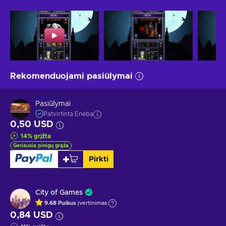
Rekomenduojami pasiūlymai
Pasiūlymai
Patvirtinta Eneba
0,50 USD
14
%
grįžta
Geriausia pinigų grąža
Pirkti
City of Games
9.68
Puikus
įvertinimas
0,84 USD