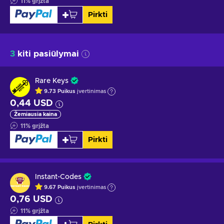
11
%
grįžta
Pirkti
3
kiti pasiūlymai
Rare Keys
9.73
Puikus
įvertinimas
0,44 USD
Žemiausia kaina
11
%
grįžta
Pirkti
Instant-Codes
9.67
Puikus
įvertinimas
0,76 USD
11
%
grįžta