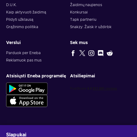
D.U.K.
Žaidimų naujienos
Kaip aktyvuoti žaidimą
Konkursai
Pildyti užklausą
Tapk partneriu
Grąžinimo politika
Snakzy: Žaisk ir uždirbk
Verslui
Sek mus
Parduok per Eneba
Reklamuok pas mus
Atsisiųsti Eneba programėlę
Atsiliepimai
Gauk asmeninius žaidimų pasiūlymus
Slapukai