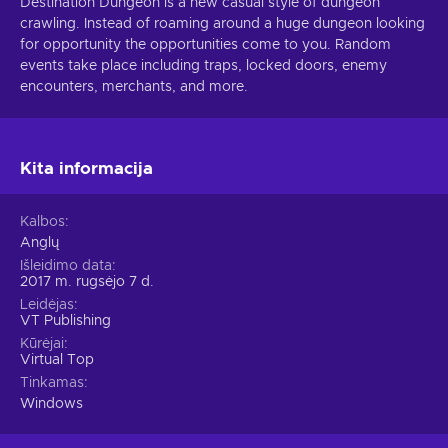
Destination Dungeon is a new casual style of dungeon
crawling. Instead of roaming around a huge dungeon looking
for opportunity the opportunities come to you. Random
events take place including traps, locked doors, enemy
encounters, merchants, and more.
Kita informacija
Kalbos
Anglų
Išleidimo data
2017 m. rugsėjo 7 d.
Leidėjas
VT Publishing
Kūrėjai
Virtual Top
Tinkamas
Windows